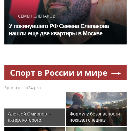
СЕМЁН СЛЕПАКОВ
У покинувшего РФ Семена Слепакова
нашли еще две квартиры в Москве
Спорт в России и мире
Sport.russia24.pro
Алексей Смирнов –
Формулу безопасности
актер, которого,
показал спецназ
надеюсь, еще не
Росгвардии юным