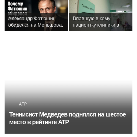
забыли
динамовцам
Свердловской области
Александр Фатюшин
Впавшую в кому
обиделся на Меньшова,
пациентку клиники в
когда не получил роль в
Москве спасли, ей
«Любви и голубях»
оказалась чемпионка
мира
ATP
Теннисист Медведев поднялся на шестое
место в рейтинге ATP