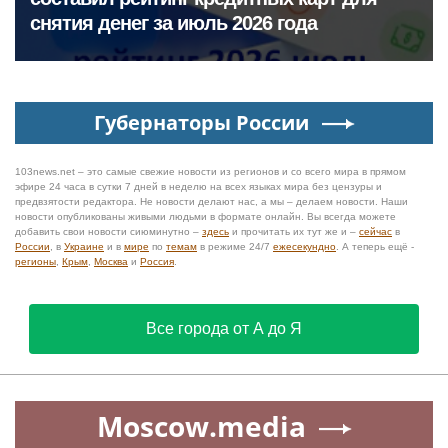
снятия денег за июль 2026 года
Губернаторы России
103news.net – это самые свежие новости из регионов и со всего мира в прямом
эфире 24 часа в сутки 7 дней в неделю на всех языках мира без цензуры и
предвзятости редактора. Не новости делают нас, а мы – делаем новости. Наши
новости опубликованы живыми людьми в формате онлайн. Вы всегда можете
добавить свои новости сиюминутно –
здесь
и прочитать их тут же и –
сейчас
в
России
, в
Украине
и в
мире
по
темам
в режиме 24/7
ежесекундно
. А теперь ещё -
регионы
,
Крым
,
Москва
и
Россия
.
Все города от А до Я
Moscow.media