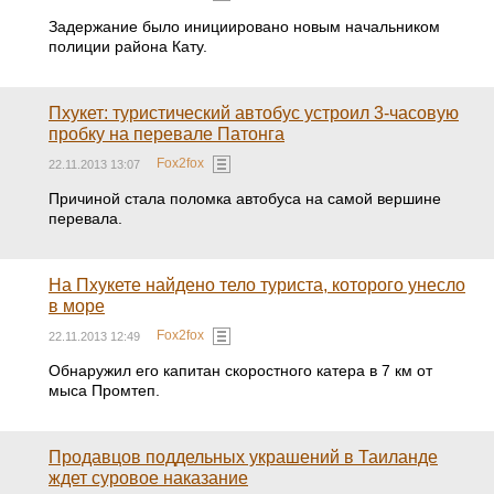
Задержание было инициировано новым начальником
полиции района Кату.
Пхукет: туристический автобус устроил 3-часовую
пробку на перевале Патонга
Fox2fox
22.11.2013 13:07
Причиной стала поломка автобуса на самой вершине
перевала.
На Пхукете найдено тело туриста, которого унесло
в море
Fox2fox
22.11.2013 12:49
Обнаружил его капитан скоростного катера в 7 км от
мыса Промтеп.
Продавцов поддельных украшений в Таиланде
ждет суровое наказание