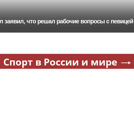
л заявил, что решал рабочие вопросы с певицей
Спорт в России и мире
Физкультура — круглый год.
Охрану общественного
Где бесплатно заниматься
порядка и безопасность на
спортом в Москве
футбольном матче в Москв