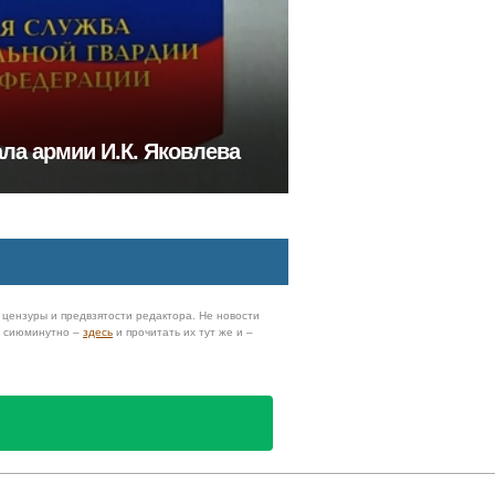
ла армии И.К. Яковлева
з цензуры и предвзятости редактора. Не новости
и сиюминутно –
здесь
и прочитать их тут же и –