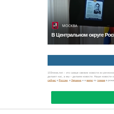
МОСКВА
В Центральном округе Рос
103news.net – это самые свежие новости из регионов
делают нас, а мы – делаем новости. Наши новости
сейчас
в
России
, в
Украине
и в
мире
по
темам
в реж