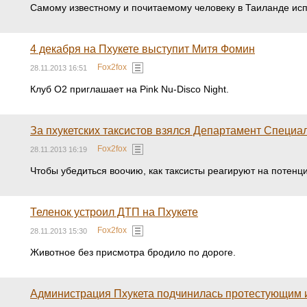
Самому известному и почитаемому человеку в Таиланде исп
4 декабря на Пхукете выступит Митя Фомин
Fox2fox
28.11.2013 16:51
Клуб О2 приглашает на Pink Nu-Disco Night.
За пхукетских таксистов взялся Департамент Специа
Fox2fox
28.11.2013 16:19
Чтобы убедиться воочию, как таксисты реагируют на потенц
Теленок устроил ДТП на Пхукете
Fox2fox
28.11.2013 15:30
Животное без присмотра бродило по дороге.
Администрация Пхукета подчинилась протестующим и