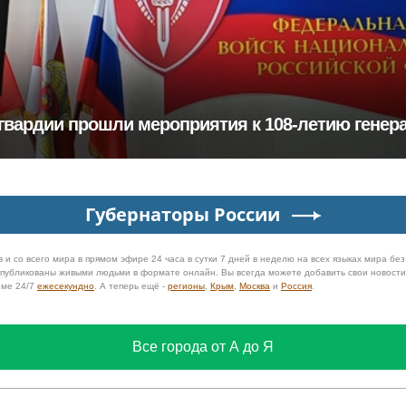
гвардии прошли мероприятия к 108‑летию генера
Губернаторы России
 и со всего мира в прямом эфире 24 часа в сутки 7 дней в неделю на всех языках мира бе
 опубликованы живыми людьми в формате онлайн. Вы всегда можете добавить свои новост
име 24/7
ежесекундно
. А теперь ещё -
регионы
,
Крым
,
Москва
и
Россия
.
Все города от А до Я