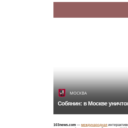
МОСКВА
Собянин: в Москве уничт
103news.com
—
международная
интерактивн