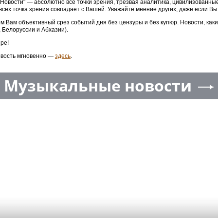
3 Новости" — абсолютно все точки зрения, трезвая аналитика, цивилизованн
 всех точка зрения совпадает с Вашей. Уважайте мнение других, даже если Вы
м Вам объективный срез событий дня без цензуры и без купюр. Новости, как
, Белоруссии и Абхазии).
ре!
овость мгновенно —
здесь
.
Музыкальные новости