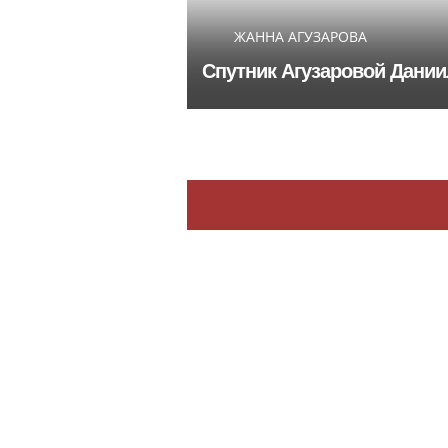
ЖАННА АГУЗАРОВА
Спутник Агузаровой Дании
Sport.russia24.pro
Алексей Смирнов – актер,
которого, надеюсь, еще не
забыли