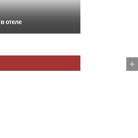
 в отеле
Впавшую в кому пациентку
клиники в Москве спасли, ей
е
оказалась чемпионка мира