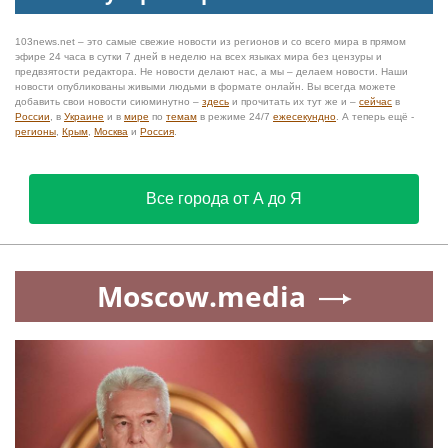
103news.net – это самые свежие новости из регионов и со всего мира в прямом
эфире 24 часа в сутки 7 дней в неделю на всех языках мира без цензуры и
предвзятости редактора. Не новости делают нас, а мы – делаем новости. Наши
новости опубликованы живыми людьми в формате онлайн. Вы всегда можете
добавить свои новости сиюминутно –
здесь
и прочитать их тут же и –
сейчас
в
России
, в
Украине
и в
мире
по
темам
в режиме 24/7
ежесекундно
. А теперь ещё -
регионы
,
Крым
,
Москва
и
Россия
.
Все города от А до Я
Moscow.media