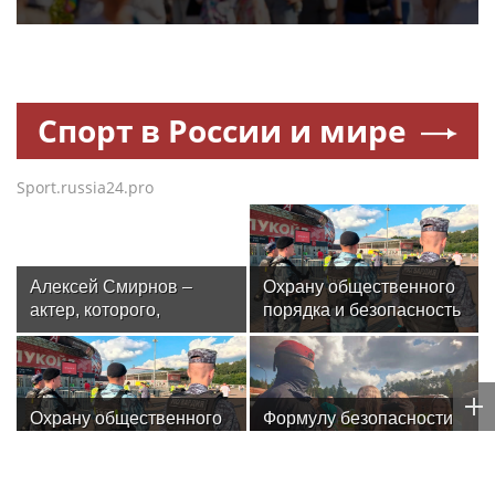
Спорт в России и мире
Sport.russia24.pro
Алексей Смирнов –
Охрану общественного
актер, которого,
порядка и безопасность
надеюсь, еще не
на футбольном матче в
забыли
Москве обеспечила
Росгвардия
Охрану общественного
Формулу безопасности
порядка и безопасность
показал спецназ
на футбольном матче в
Росгвардии юным
Москве обеспечила
динамовцам