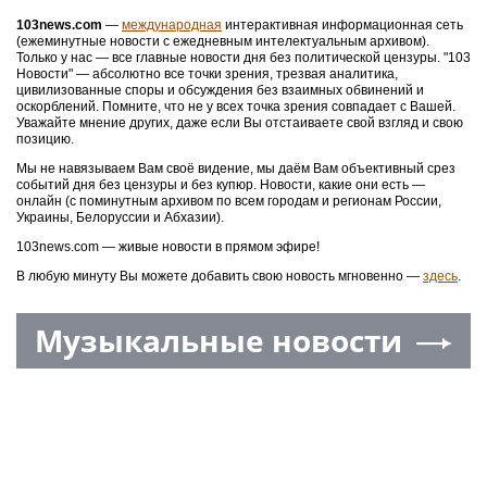
103news.com
—
международная
интерактивная информационная сеть
(ежеминутные новости с ежедневным интелектуальным архивом).
Только у нас — все главные новости дня без политической цензуры. "103
Новости" — абсолютно все точки зрения, трезвая аналитика,
цивилизованные споры и обсуждения без взаимных обвинений и
оскорблений. Помните, что не у всех точка зрения совпадает с Вашей.
Уважайте мнение других, даже если Вы отстаиваете свой взгляд и свою
позицию.
Мы не навязываем Вам своё видение, мы даём Вам объективный срез
событий дня без цензуры и без купюр. Новости, какие они есть —
онлайн (с поминутным архивом по всем городам и регионам России,
Украины, Белоруссии и Абхазии).
103news.com — живые новости в прямом эфире!
В любую минуту Вы можете добавить свою новость мгновенно —
здесь
.
Музыкальные новости