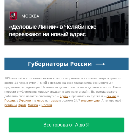
МОСКВА
«Деловые Линии» в Челябинске
переезжают на новый адрес
Губернаторы России
103news.net – это самые свежие новости из регионов и со всего мира в прямом
эфире 24 часа в сутки 7 дней в неделю на всех языках мира без цензуры и
предвзятости редактора. Не новости делают нас, а мы – делаем новости. Наши
новости опубликованы живыми людьми в формате онлайн. Вы всегда можете
добавить свои новости сиюминутно –
здесь
и прочитать их тут же и –
сейчас
в
России
, в
Украине
и в
мире
по
темам
в режиме 24/7
ежесекундно
. А теперь ещё -
регионы
,
Крым
,
Москва
и
Россия
.
Все города от А до Я