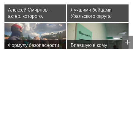
Алексей Смирнов –
Лучшими бойцами
актер, которого,
Уральского округа
надеюсь, еще не
Росгвардии стали
забыли
военнослужащие
озерского соединения
по охране важных
Формулу безопасности
Впавшую в кому
государственных
показал спецназ
пациентку клиники в
объектов
Росгвардии юным
Москве спасли, ей
динамовцам
оказалась чемпионка
Свердловской области
мира
АНДРЕЙ РУБЛЁВ