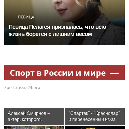
ПЕВИЦА
Певица Пелагея призналась, что всю
жизнь борется с лишним весом
Спорт в России и мире
Sport.russia24.pro
Алексей Смирнов –
"Спартак" - "Краснодар"
актер, которого,
и перенесенный из-за
надеюсь, еще не
урагана матч. Стартует