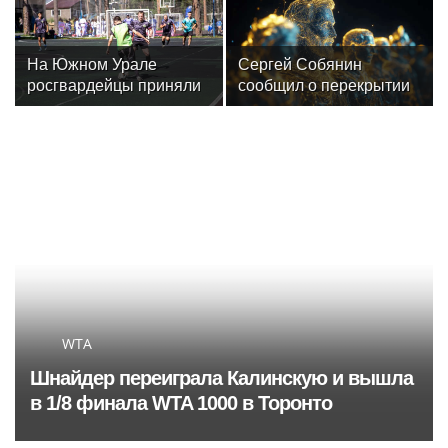
забыли
3-й тур РПЛ
На Южном Урале
Сергей Собянин
росгвардейцы приняли
сообщил о перекрытии
участие в спортивных
дорог в Москве 8 и 9
состязаниях,
августа
приуроченных ко Дню
физкультурника
WTA
Шнайдер переиграла Калинскую и вышла
в 1/8 финала WTA 1000 в Торонто