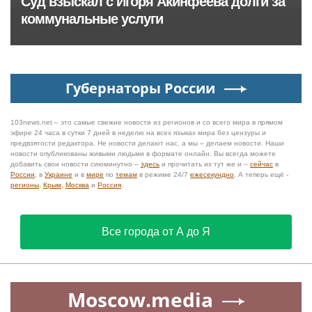
Суд взыскал с Игоря Акинфеева долги за
коммунальные услуги
Губернаторы России
103news.net – это самые свежие новости из регионов и со всего мира в прямом
эфире 24 часа в сутки 7 дней в неделю на всех языках мира без цензуры и
предвзятости редактора. Не новости делают нас, а мы – делаем новости. Наши
новости опубликованы живыми людьми в формате онлайн. Вы всегда можете
добавить свои новости сиюминутно –
здесь
и прочитать их тут же и –
сейчас
в
России
, в
Украине
и в
мире
по
темам
в режиме 24/7
ежесекундно
. А теперь ещё -
регионы
,
Крым
,
Москва
и
Россия
.
Все города от А до Я
Moscow.media