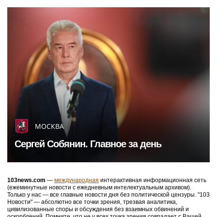
МОСКВА
Сергей Собянин. Главное за день
103news.com
—
международная
интерактивная информационная сеть
(ежеминутные новости с ежедневным интелектуальным архивом).
Только у нас — все главные новости дня без политической цензуры. "103
Новости" — абсолютно все точки зрения, трезвая аналитика,
цивилизованные споры и обсуждения без взаимных обвинений и
оскорблений. Помните, что не у всех точка зрения совпадает с Вашей.