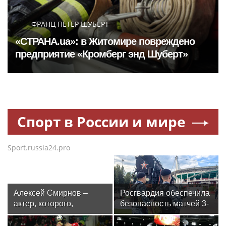
ФРАНЦ ПЕТЕР ШУБЕРТ
«СТРАНА.ua»: в Житомире повреждено
предприятие «Кромберг энд Шуберт»
Спорт в России и мире
Sport.russia24.pro
Алексей Смирнов –
Росгвардия обеспечила
актер, которого,
безопасность матчей 3-
надеюсь, еще не
го тура РПЛ в Москве
забыли