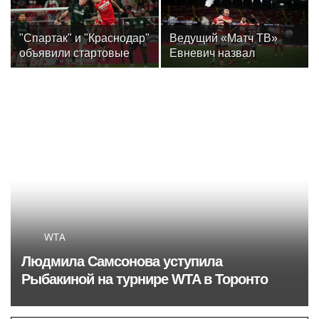
"Спартак" и "Краснодар"
Ведущий «Матч ТВ»
объявили стартовые
Евневич назвал
составы на матч 3-го
«Спартак» фаворитом
тура РПЛ
матча с «Краснодаром»
WTA
Людмила Самсонова уступила
Рыбакиной на турнире WTA в Торонто