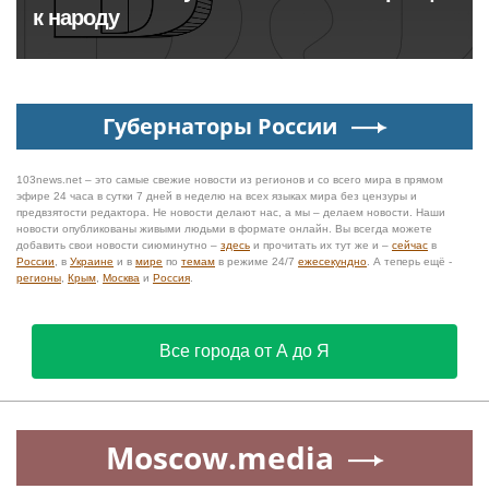
к народу
Губернаторы России
103news.net – это самые свежие новости из регионов и со всего мира в прямом
эфире 24 часа в сутки 7 дней в неделю на всех языках мира без цензуры и
предвзятости редактора. Не новости делают нас, а мы – делаем новости. Наши
новости опубликованы живыми людьми в формате онлайн. Вы всегда можете
добавить свои новости сиюминутно –
здесь
и прочитать их тут же и –
сейчас
в
России
, в
Украине
и в
мире
по
темам
в режиме 24/7
ежесекундно
. А теперь ещё -
регионы
,
Крым
,
Москва
и
Россия
.
Все города от А до Я
Moscow.media