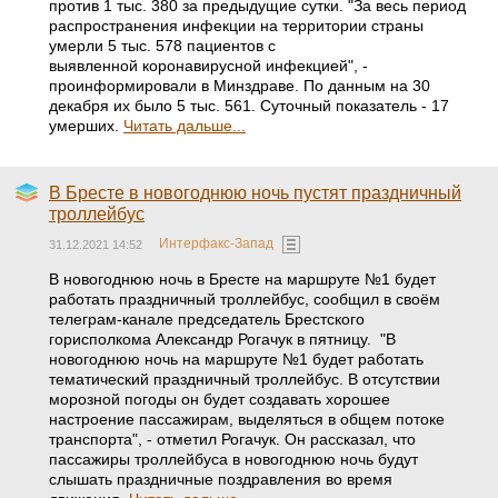
против 1 тыс. 380 за предыдущие сутки. "За весь период
распространения инфекции на территории страны
умерли 5 тыс. 578 пациентов с
выявленной коронавирусной инфекцией", -
проинформировали в Минздраве. По данным на 30
декабря их было 5 тыс. 561. Суточный показатель - 17
умерших.
Читать дальше...
В Бресте в новогоднюю ночь пустят праздничный
троллейбус
Интерфакс-Запад
31.12.2021 14:52
В новогоднюю ночь в Бресте на маршруте №1 будет
работать праздничный троллейбус, сообщил в своём
телеграм-канале председатель Брестского
горисполкома Александр Рогачук в пятницу. "В
новогоднюю ночь на маршруте №1 будет работать
тематический праздничный троллейбус. В отсутствии
морозной погоды он будет создавать хорошее
настроение пассажирам, выделяться в общем потоке
транспорта", - отметил Рогачук. Он рассказал, что
пассажиры троллейбуса в новогоднюю ночь будут
слышать праздничные поздравления во время