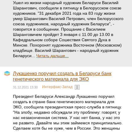
Ушел из жизни народный художник Беларуси Василий
Шарангович, сообщили в пятницу в Белорусском союзе
художников. "31 декабря 2021 года на 83 году жизни
умер Шарангович Василий Петрович, член Белорусского
союза художников, народный художник Беларуси", -
говорится в сообщении. Прощание с Василием
Шаранговичем пройдет 3 января с 11.00 до 13.00 в
Кафедральном соборе Сошествия Святого Духа в
Минске. Похоронят художника Восточном (Московском)
кладбище. Василий Шарангович - народный художник
Беларуси...
Читать дальше...
Лукашенко поручил создать в Беларуси банк
генетического материала для ЭКО
Интерфакс-Запад
31.12.2021 13:30
Президент Беларуси Александр Лукашенко поручил
создать в стране банк генетического материала для
ЭКО, сообщила президентская пресс-служба в пятницу.
"На злобу, недавно обсуждали эту проблему: говорят, у
нас незаконченная система. У нас нет банка, у нас это
не развито. Давайте мы этим займемся принципиально.
Сделаем хотя бы не хуже, чем в России. Это женщины