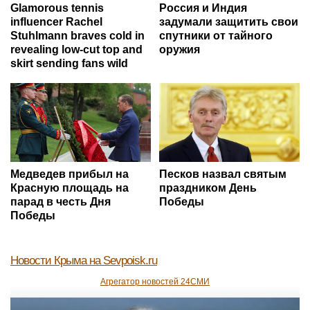
Glamorous tennis
Россия и Индия
influencer Rachel
задумали защитить свои
Stuhlmann braves cold in
спутники от тайного
revealing low-cut top and
оружия
skirt sending fans wild
Медведев прибыл на
Песков назвал святым
Красную площадь на
праздником День
парад в честь Дня
Победы
Победы
Новости Крыма
на Sevpoisk.ru
Агрегатор новостей 24СМИ