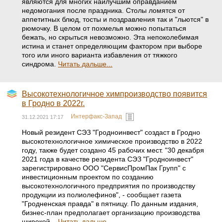
являются для многих наилучшим оправданием
недомогания после праздника. Столы ломятся от
аппетитных блюд, тосты и поздравления так и "льются" в
рюмочку. В целом от похмелья можно попытаться
бежать, но скрыться невозможно. Эта непоколебимая
истина и станет определяющим фактором при выборе
того или иного варианта избавления от тяжкого
синдрома.
Читать дальше...
Высокотехнологичное химпроизводство появится
в Гродно в 2022г.
Интерфакс-Запад
31.12.2021 17:17
Новый резидент СЭЗ "Гродноинвест" создаст в Гродно
высокотехнологичное химическое производство в 2022
году, также будет создано 45 рабочих мест. "30 декабря
2021 года в качестве резидента СЭЗ "Гродноинвест"
зарегистрировано ООО "СервисПромПак Групп" с
инвестиционным проектом по созданию
высокотехнологичного предприятия по производству
продукции из полиолефинов", - сообщает газета
"Гродненская правда" в пятницу. По данным издания,
бизнес-план предполагает организацию производства
широкой...
Читать дальше...