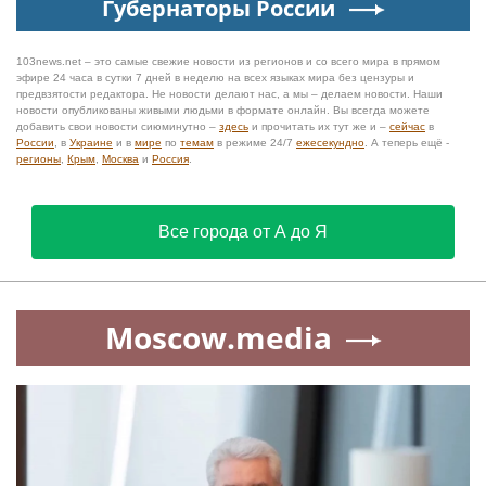
Губернаторы России
103news.net – это самые свежие новости из регионов и со всего мира в прямом
эфире 24 часа в сутки 7 дней в неделю на всех языках мира без цензуры и
предвзятости редактора. Не новости делают нас, а мы – делаем новости. Наши
новости опубликованы живыми людьми в формате онлайн. Вы всегда можете
добавить свои новости сиюминутно –
здесь
и прочитать их тут же и –
сейчас
в
России
, в
Украине
и в
мире
по
темам
в режиме 24/7
ежесекундно
. А теперь ещё -
регионы
,
Крым
,
Москва
и
Россия
.
Все города от А до Я
Moscow.media