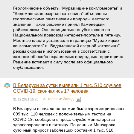
Геологические объекты "Муравчицкие конгломераты" и
"Видомлянская озерная котловина" объявлены
геологическими памятниками природы местного
значения. Такое решение принял Каменецкий
райисполком. Оно официально опубликовано на
Национальном правовом интернет-портале в пятницу.
Местные власти установили в границах "Муравчицких
конгломератов" и "Видомлянской озерной котловины"
режим охраны и использования в соответствии с
законом об особо охраняемых природных территориях.
Решение вступает в силу после его официального
опубликования.
В Беларуси за сутки выявили 1 тыс. 510 случаев
COVID-19, скончались 17 человек
Интерфакс-Запад
31.12.2021 15:25
В Беларуси с начала пандемии были зарегистрированы
699 тыс. 110 человек с положительным тестом на
COVID-19, сообщили в пресс-службе министерства
здравоохранения в пятницу. По данным Минздрава,
суточный прирост заболевших составил 1 тыс. 510