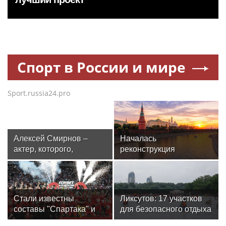
Спорт в России и мире
Sport.russia24.pro
Алексей Смирнов –
Началась
актер, которого,
реконструкция
надеюсь, еще не
спортивного комплекса
забыли
в Крылатском
Стали известны
Ликсутов: 17 участков
составы "Спартака" и
для безопасного отдыха
"Оренбурга" на матч
и водного спорта