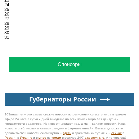
23
24
25
26
27
28
29
30
31
Спонсоры
Губернаторы России
103news.net – это самые свежие новости из регионов и со всего мира в прямом
эфире 24 часа в сутки 7 дней в неделю на всех языках мира без цензуры и
предвзятости редактора. Не новости делают нас, а мы – делаем новости. Наши
новости опубликованы живыми людьми в формате онлайн. Вы всегда можете
добавить свои новости сиюминутно –
здесь
и прочитать их тут же и –
сейчас
в
России
, в
Украине
и в
мире
по
темам
в режиме 24/7
ежесекундно
. А теперь ещё -