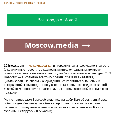
регионы
,
Крым
,
Москва
и
Россия
.
Все города от А до Я
Moscow.media
103news.com
—
международная
интерактивная информационная сеть
(ежеминутные новости с ежедневным интелектуальным архивом).
Только у нас — все главные новости дня без политической цензуры. "103
Новости" — абсолютно все точки зрения, трезвая аналитика,
цивилизованные споры и обсуждения без взаимных обвинений и
оскорблений. Помните, что не у всех точка зрения совпадает с Вашей.
Уважайте мнение других, даже если Вы отстаиваете свой взгляд и свою
позицию.
Мы не навязываем Вам своё видение, мы даём Вам объективный срез
событий дня без цензуры и без купюр. Новости, какие они есть —
онлайн (с поминутным архивом по всем городам и регионам России,
Украины, Белоруссии и Абхазии).