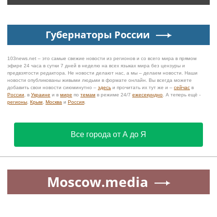
Губернаторы России
103news.net – это самые свежие новости из регионов и со всего мира в прямом
эфире 24 часа в сутки 7 дней в неделю на всех языках мира без цензуры и
предвзятости редактора. Не новости делают нас, а мы – делаем новости. Наши
новости опубликованы живыми людьми в формате онлайн. Вы всегда можете
добавить свои новости сиюминутно –
здесь
и прочитать их тут же и –
сейчас
в
России
, в
Украине
и в
мире
по
темам
в режиме 24/7
ежесекундно
. А теперь ещё -
регионы
,
Крым
,
Москва
и
Россия
.
Все города от А до Я
Moscow.media