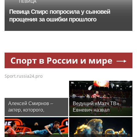
ПЕВИЦА
Певица Спирс попросила у сыновей
прощения за ошибки прошлого
Спорт в России и мире
Sport.russia24.pro
Алексей Смирнов –
Ведущий «Матч ТВ»
актер, которого,
Евневич назвал
надеюсь, еще не
«Спартак» фаворитом
забыли
матча с «Краснодаром»