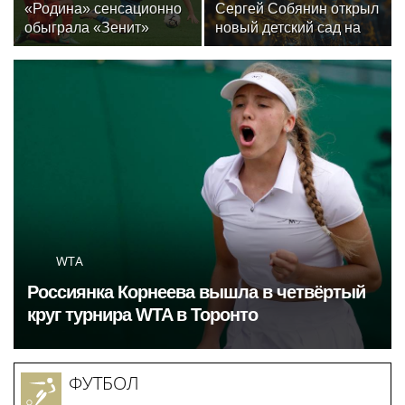
«Родина» сенсационно
Сергей Собянин открыл
обыграла «Зенит»
новый детский сад на
и одержала первую
300 мест в Москве
победу в РПЛ
WTA
Россиянка Корнеева вышла в четвёртый
круг турнира WTA в Торонто
ФУТБОЛ