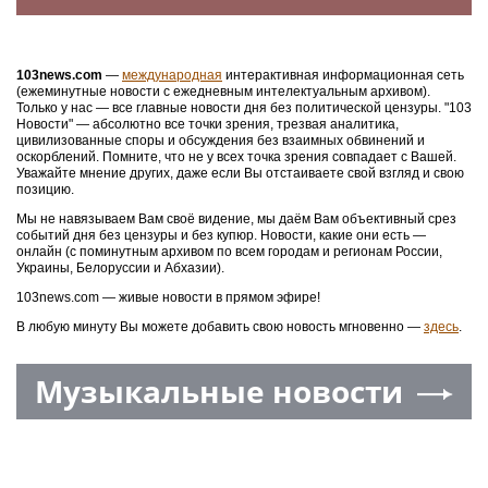
103news.com
—
международная
интерактивная информационная сеть
(ежеминутные новости с ежедневным интелектуальным архивом).
Только у нас — все главные новости дня без политической цензуры. "103
Новости" — абсолютно все точки зрения, трезвая аналитика,
цивилизованные споры и обсуждения без взаимных обвинений и
оскорблений. Помните, что не у всех точка зрения совпадает с Вашей.
Уважайте мнение других, даже если Вы отстаиваете свой взгляд и свою
позицию.
Мы не навязываем Вам своё видение, мы даём Вам объективный срез
событий дня без цензуры и без купюр. Новости, какие они есть —
онлайн (с поминутным архивом по всем городам и регионам России,
Украины, Белоруссии и Абхазии).
103news.com — живые новости в прямом эфире!
В любую минуту Вы можете добавить свою новость мгновенно —
здесь
.
Музыкальные новости