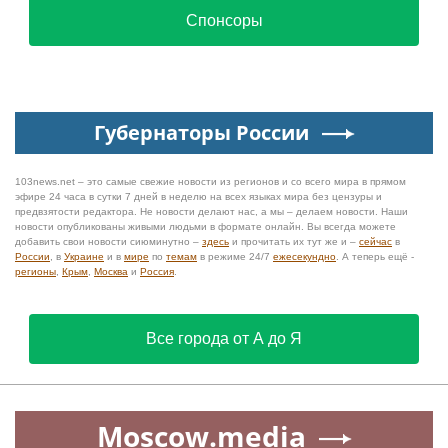
Спонсоры
Губернаторы России
103news.net – это самые свежие новости из регионов и со всего мира в прямом
эфире 24 часа в сутки 7 дней в неделю на всех языках мира без цензуры и
предвзятости редактора. Не новости делают нас, а мы – делаем новости. Наши
новости опубликованы живыми людьми в формате онлайн. Вы всегда можете
добавить свои новости сиюминутно –
здесь
и прочитать их тут же и –
сейчас
в
России
, в
Украине
и в
мире
по
темам
в режиме 24/7
ежесекундно
. А теперь ещё -
регионы
,
Крым
,
Москва
и
Россия
.
Все города от А до Я
Moscow.media