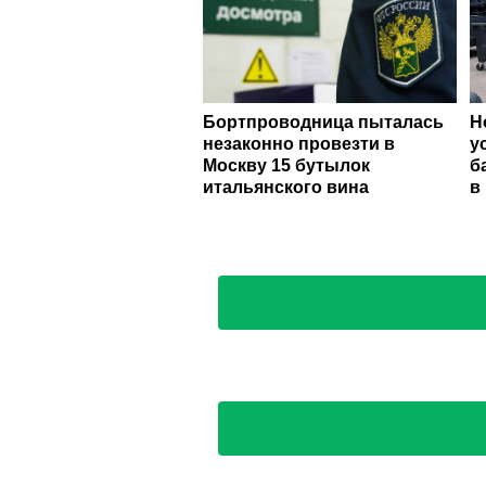
Бортпроводница пыталась
Н
незаконно провезти в
у
Москву 15 бутылок
б
итальянского вина
в