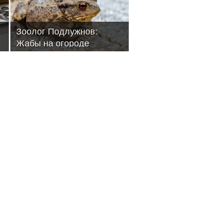
Зоолог Подлужнов:
Жабы на огороде
уничтожают слизняков