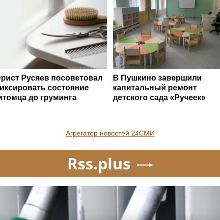
рист Русяев посоветовал
В Пушкино завершили
иксировать состояние
капитальный ремонт
итомца до груминга
детского сада «Ручеек»
Агрегатор новостей 24СМИ
Rss.plus