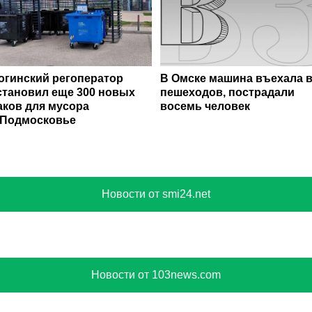
огинский регоператор
В Омске машина въехала 
становил еще 300 новых
пешеходов, пострадали
аков для мусора
восемь человек
 Подмосковье
Новости от smi24.net
Новости от 103news.com