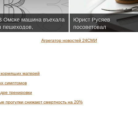
В Омске машина въехала
Юрист Русяев
в пешеходов,
посоветовал
пострадали восемь
фиксировать состояние
Агрегатор новостей 24СМИ
человек
питомца до груминга
 кормящих матерей
ых симптомов
едре тренировки
е прогулки снижают смертность на 20%