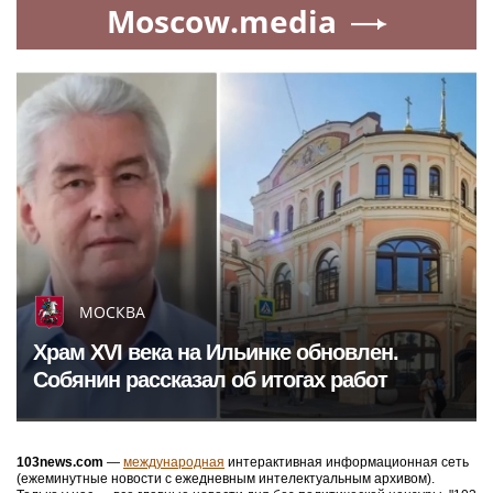
Moscow.media
МОСКВА
Храм XVI века на Ильинке обновлен.
Собянин рассказал об итогах работ
103news.com
—
международная
интерактивная информационная сеть
(ежеминутные новости с ежедневным интелектуальным архивом).