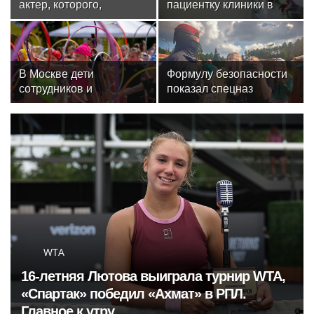
актер, которого,
пациентку клиники в
надеюсь, еще не
Москве спасли, ей
забыли
оказалась чемпионка
мира
В Москве дети
Формулу безопасности
сотрудников и
показал спецназ
военнослужащих
Росгвардии юным
Росгвардии посетили
динамовцам
мастер-класс по
Свердловской области
художественной
гимнастике
WTA
16-летняя Лютова выиграла турнир WTA,
«Спартак» победил «Ахмат» в РПЛ.
Главное к утру