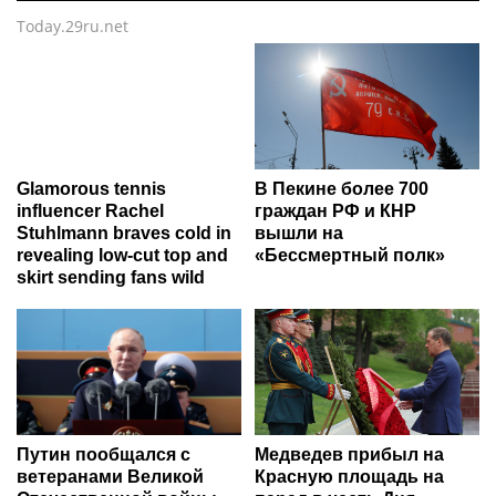
Today.29ru.net
Glamorous tennis
В Пекине более 700
influencer Rachel
граждан РФ и КНР
Stuhlmann braves cold in
вышли на
revealing low-cut top and
«Бессмертный полк»
skirt sending fans wild
Путин пообщался с
Медведев прибыл на
ветеранами Великой
Красную площадь на