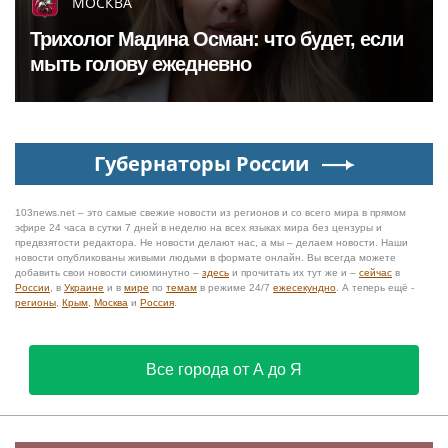
МОСКВА
Трихолог Мадина Осман: что будет, если
мыть голову ежедневно
Губернаторы России
103news.net – это самые свежие новости из регионов и со всего мира в прямом
эфире 24 часа в сутки 7 дней в неделю на всех языках мира без цензуры и
предвзятости редактора. Не новости делают нас, а мы – делаем новости. Наши
новости опубликованы живыми людьми в формате онлайн. Вы всегда можете
добавить свои новости сиюминутно –
здесь
и прочитать их тут же и –
сейчас
в
России
, в
Украине
и в
мире
по
темам
в режиме 24/7
ежесекундно
. А теперь ещё -
регионы
,
Крым
,
Москва
и
Россия
.
Все города от А до Я