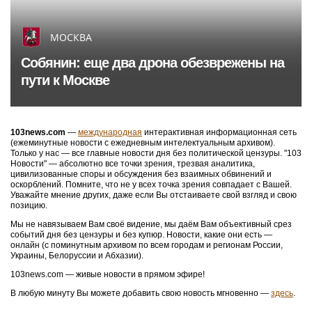
МОСКВА
Собянин: еще два дрона обезврежены на
пути к Москве
103news.com
—
международная
интерактивная информационная сеть
(ежеминутные новости с ежедневным интелектуальным архивом).
Только у нас — все главные новости дня без политической цензуры. "103
Новости" — абсолютно все точки зрения, трезвая аналитика,
цивилизованные споры и обсуждения без взаимных обвинений и
оскорблений. Помните, что не у всех точка зрения совпадает с Вашей.
Уважайте мнение других, даже если Вы отстаиваете свой взгляд и свою
позицию.
Мы не навязываем Вам своё видение, мы даём Вам объективный срез
событий дня без цензуры и без купюр. Новости, какие они есть —
онлайн (с поминутным архивом по всем городам и регионам России,
Украины, Белоруссии и Абхазии).
103news.com — живые новости в прямом эфире!
В любую минуту Вы можете добавить свою новость мгновенно —
здесь
.