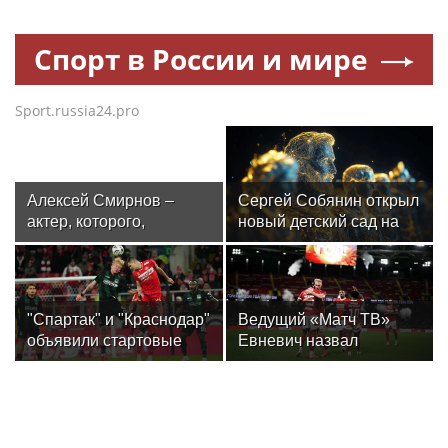
Спорт в России и мире
Sport.russia24.pro
Алексей Смирнов –
Сергей Собянин открыл
актер, которого,
новый детский сад на
надеюсь, еще не
300 мест в Москве
забыли
"Спартак" и "Краснодар"
Ведущий «Матч ТВ»
объявили стартовые
Евневич назвал
составы на матч 3-го
«Спартак» фаворитом
тура РПЛ
матча с «Краснодаром»