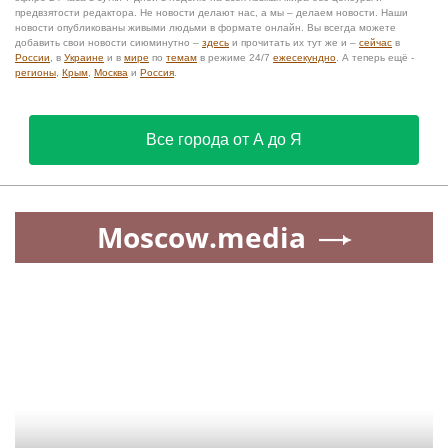
предвзятости редактора. Не новости делают нас, а мы – делаем новости. Наши
новости опубликованы живыми людьми в формате онлайн. Вы всегда можете
добавить свои новости сиюминутно –
здесь
и прочитать их тут же и –
сейчас
в
России
, в
Украине
и в
мире
по
темам
в режиме 24/7
ежесекундно
. А теперь ещё -
регионы
,
Крым
,
Москва
и
Россия
.
Все города от А до Я
Moscow.media