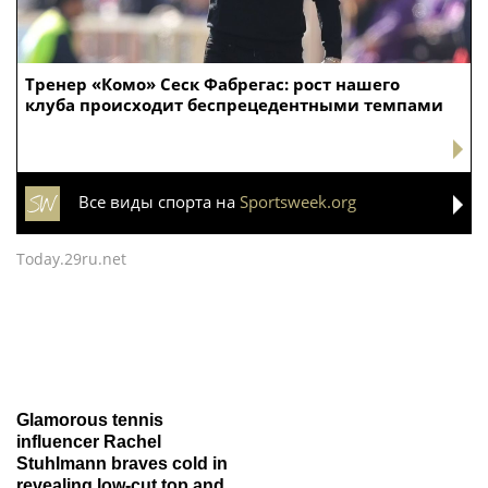
Тренер «Комо» Сеск Фабрегас: рост нашего
клуба происходит беспрецедентными темпами
Все виды спорта на
Sportsweek.org
Today.29ru.net
Glamorous tennis
influencer Rachel
Stuhlmann braves cold in
revealing low-cut top and