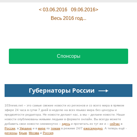
< 03.06.2016
09.06.2016>
Весь 2016 год...
Спонсоры
Губернаторы России
103news.net – это самые свежие новости из регионов и со всего мира в прямом
эфире 24 часа в сутки 7 дней в неделю на всех языках мира без цензуры и
предвзятости редактора. Не новости делают нас, а мы – делаем новости. Наши
новости опубликованы живыми людьми в формате онлайн. Вы всегда можете
добавить свои новости сиюминутно –
здесь
и прочитать их тут же и –
сейчас
в
России
, в
Украине
и в
мире
по
темам
в режиме 24/7
ежесекундно
. А теперь ещё -
регионы
,
Крым
,
Москва
и
Россия
.