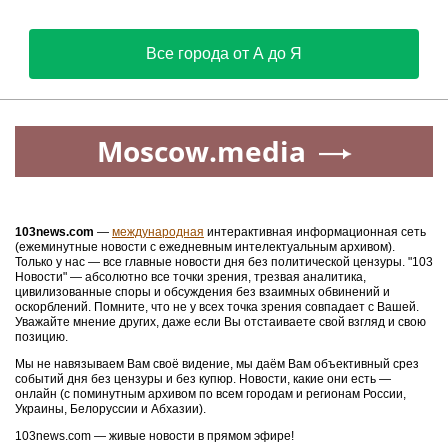
Все города от А до Я
Moscow.media
103news.com
—
международная
интерактивная информационная сеть
(ежеминутные новости с ежедневным интелектуальным архивом).
Только у нас — все главные новости дня без политической цензуры. "103
Новости" — абсолютно все точки зрения, трезвая аналитика,
цивилизованные споры и обсуждения без взаимных обвинений и
оскорблений. Помните, что не у всех точка зрения совпадает с Вашей.
Уважайте мнение других, даже если Вы отстаиваете свой взгляд и свою
позицию.
Мы не навязываем Вам своё видение, мы даём Вам объективный срез
событий дня без цензуры и без купюр. Новости, какие они есть —
онлайн (с поминутным архивом по всем городам и регионам России,
Украины, Белоруссии и Абхазии).
103news.com — живые новости в прямом эфире!