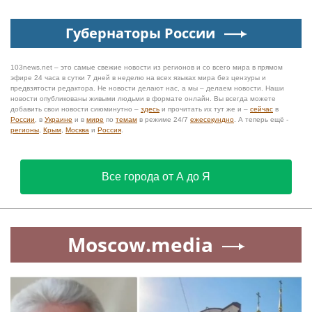
Губернаторы России
103news.net – это самые свежие новости из регионов и со всего мира в прямом
эфире 24 часа в сутки 7 дней в неделю на всех языках мира без цензуры и
предвзятости редактора. Не новости делают нас, а мы – делаем новости. Наши
новости опубликованы живыми людьми в формате онлайн. Вы всегда можете
добавить свои новости сиюминутно –
здесь
и прочитать их тут же и –
сейчас
в
России
, в
Украине
и в
мире
по
темам
в режиме 24/7
ежесекундно
. А теперь ещё -
регионы
,
Крым
,
Москва
и
Россия
.
Все города от А до Я
Moscow.media