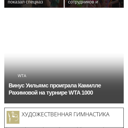
показал спецназ
сотрудников и
Росгвардии юным
военнослужащих
динамовцам
Росгвардии посетили
Свердловской области
мастер-класс по
художественной
гимнастике
WTA
Винус Уильямс проиграла Камилле
Рахимовой на турнире WTA 1000
ХУДОЖЕСТВЕННАЯ ГИМНАСТИКА