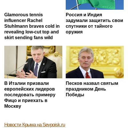
Glamorous tennis
Россия и Индия
influencer Rachel
задумали защитить свои
Stuhlmann braves cold in
спутники от тайного
revealing low-cut top and
оружия
skirt sending fans wild
В Италии призвали
Песков назвал святым
европейских лидеров
праздником День
последовать примеру
Победы
Фицо и приехать в
Москву
Новости Крыма
на Sevpoisk.ru