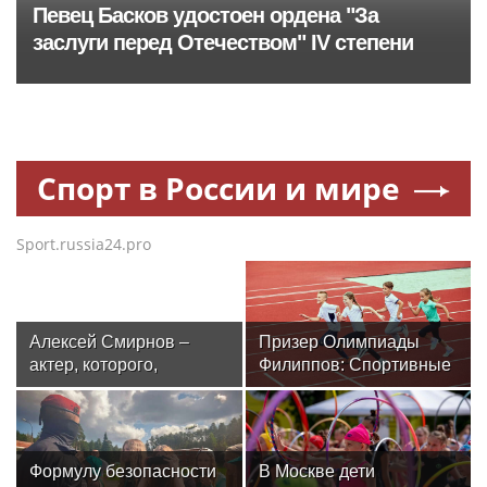
Певец Басков удостоен ордена "За
заслуги перед Отечеством" IV степени
Спорт в России и мире
Sport.russia24.pro
Алексей Смирнов –
Призер Олимпиады
актер, которого,
Филиппов: Спортивные
надеюсь, еще не
мероприятия в Москве
забыли
стали нормой жизни
Формулу безопасности
В Москве дети