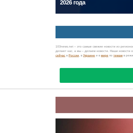
2026 года
103news.net – это самые свежие новости из регионов
делают нас, а мы – делаем новости. Наши новости
сейчас
в
России
, в
Украине
и в
мире
по
темам
в реж