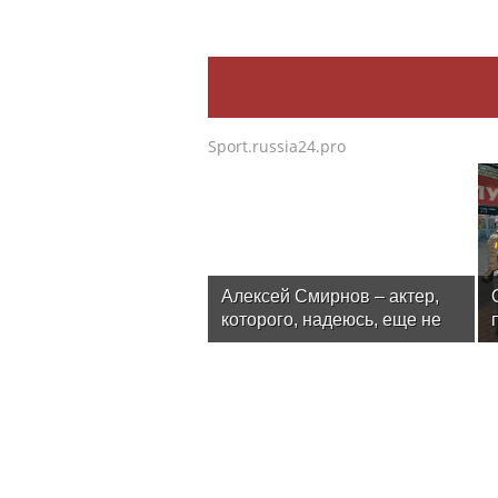
Sport.russia24.pro
Алексей Смирнов – актер,
которого, надеюсь, еще не
забыли