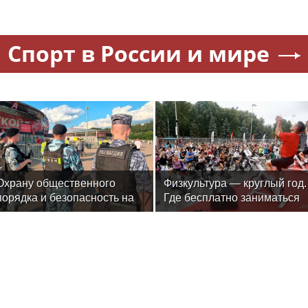
Спорт в России и мире
Охрану общественного
Физкультура — круглый год.
порядка и безопасность на
Где бесплатно заниматься
футбольном матче в Москве
спортом в Москве
обеспечила Росгвардия
(видео)