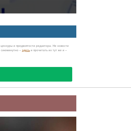
з цензуры и предвзятости редактора. Не новости
и сиюминутно –
здесь
и прочитать их тут же и –