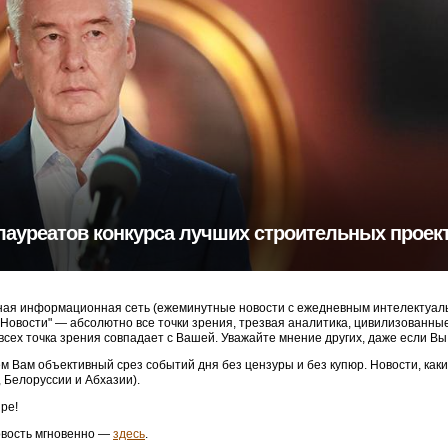
лауреатов конкурса лучших строительных проек
ая информационная сеть (ежеминутные новости с ежедневным интелектуальн
3 Новости" — абсолютно все точки зрения, трезвая аналитика, цивилизованн
 всех точка зрения совпадает с Вашей. Уважайте мнение других, даже если Вы
м Вам объективный срез событий дня без цензуры и без купюр. Новости, как
, Белоруссии и Абхазии).
ре!
овость мгновенно —
здесь
.