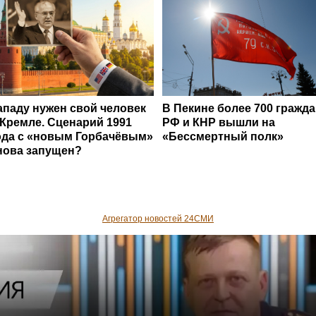
ападу нужен свой человек
В Пекине более 700 гражд
 Кремле. Сценарий 1991
РФ и КНР вышли на
ода с «новым Горбачёвым»
«Бессмертный полк»
нова запущен?
Агрегатор новостей 24СМИ