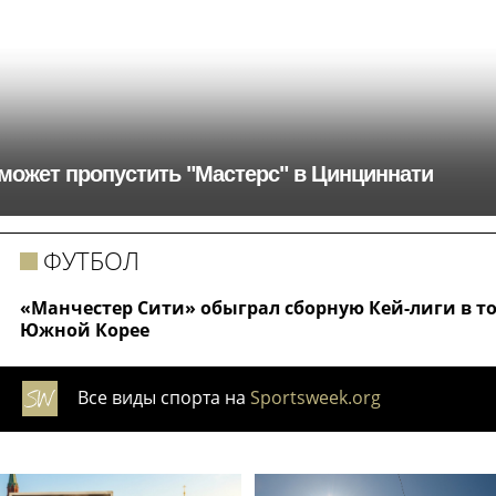
ер может пропустить "Мастерс" в Цинциннати
ФУТБОЛ
«Манчестер Сити» обыграл сборную Кей-лиги в т
Южной Корее
Все виды спорта на
Sportsweek.org