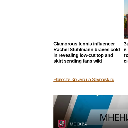
Glamorous tennis influencer
З
Rachel Stuhlmann braves cold
в
in revealing low-cut top and
г
skirt sending fans wild
с
Новости Крыма
на Sevpoisk.ru
МОСКВА