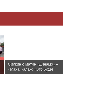
Силкин о матче «Динамо» –
«Махачкала»: «Это будет
тест на способность
подопечных Шварца решать
серьезные задачи в
чемпионате»