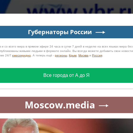
Губернаторы России
 и со всего мира в прямом эфире 24 часа в сутки 7 дней в неделю на всех языках мира бе
 опубликованы живыми людьми в формате онлайн. Вы всегда можете добавить свои новост
име 24/7
ежесекундно
. А теперь ещё -
регионы
,
Крым
,
Москва
и
Россия
.
Все города от А до Я
Moscow.media