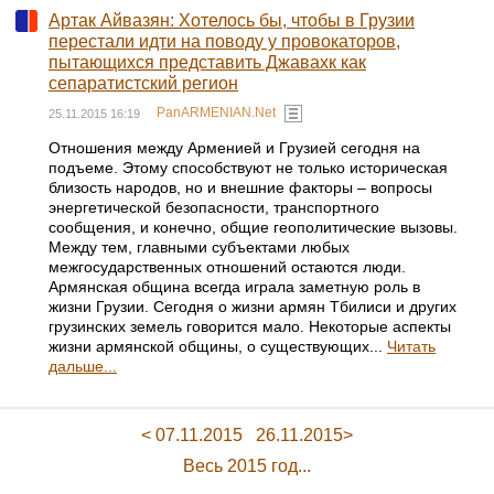
Артак Айвазян: Хотелось бы, чтобы в Грузии
перестали идти на поводу у провокаторов,
пытающихся представить Джавахк как
сепаратистский регион
PanARMENIAN.Net
25.11.2015 16:19
Отношения между Арменией и Грузией сегодня на
подъеме. Этому способствуют не только историческая
близость народов, но и внешние факторы – вопросы
энергетической безопасности, транспортного
сообщения, и конечно, общие геополитические вызовы.
Между тем, главными субъектами любых
межгосударственных отношений остаются люди.
Армянская община всегда играла заметную роль в
жизни Грузии. Сегодня о жизни армян Тбилиси и других
грузинских земель говорится мало. Некоторые аспекты
жизни армянской общины, о существующих...
Читать
дальше...
< 07.11.2015
26.11.2015>
Весь 2015 год...