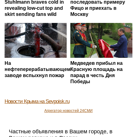
Stuhlmann braves cold in
последовать примеру
revealing low-cut top and
Фицо и приехать в
skirt sending fans wild
Москву
На
Медведев прибыл на
нефтеперерабатывающем
Красную площадь на
заводе вспыхнул пожар
парад в честь Дня
Победы
Новости Крыма
на Sevpoisk.ru
Агрегатор новостей 24СМИ
Частные объявления в Вашем городе, в