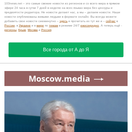
103news.net – это самые свежие новости из регионов и со всего мира в прямом
эфире 24 часа в сутки 7 дней в неделю на всех языках мира без цензуры и
предвзятости редактора. Не новости делают нас, а мы – делаем новости. Наши
новости опубликованы живыми людьми в формате онлайн. Вы всегда можете
добавить свои новости сиюминутно –
здесь
и прочитать их тут же и –
сейчас
в
России
, в
Украине
и в
мире
по
темам
в режиме 24/7
ежесекундно
. А теперь ещё -
регионы
,
Крым
,
Москва
и
Россия
.
Все города от А до Я
Moscow.media