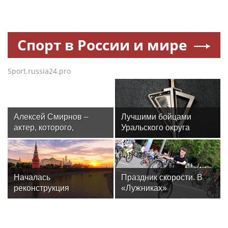
Спорт в России и мире
Sport.russia24.pro
Алексей Смирнов –
Лучшими бойцами
актер, которого,
Уральского округа
надеюсь, еще не
Росгвардии стали
забыли
военнослужащие
озерского соединения
по охране важных
Началась
Праздник скорости. В
государственных
реконструкция
«Лужниках»
объектов
спортивного комплекса
посоревнуются бегуны
в Крылатском
и велосипедисты