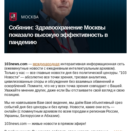
МОСКВА
Собянин: Здравоохранение Москвы
показало высокую эффективность в
пандемию
103news.com
—
международная
интерактивная информационная сеть
(ежеминутные новости с ежедневным интелектуальным архивом).
Только у нас — все главные новости дня без политической цензуры. "103
Новости" — абсолютно все точки зрения, трезвая аналитика,
цивилизованные споры и обсуждения без взаимных обвинений и
оскорблений. Помните, что не у всех точка зрения совпадает с Вашей.
Уважайте мнение других, даже если Вы отстаиваете свой взгляд и свою
позицию.
Мы не навязываем Вам своё видение, мы даём Вам объективный срез
событий дня без цензуры и без купюр. Новости, какие они есть —
онлайн (с поминутным архивом по всем городам и регионам России,
Украины, Белоруссии и Абхазии).
103news.com — живые новости в прямом эфире!