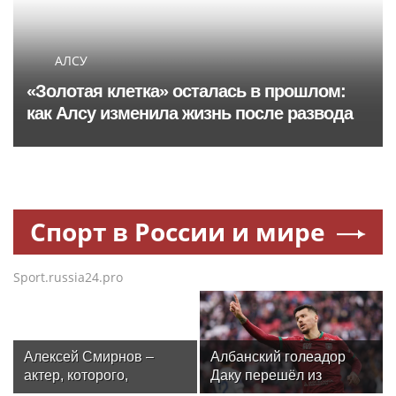
АЛСУ
«Золотая клетка» осталась в прошлом:
как Алсу изменила жизнь после развода
Спорт в России и мире
Sport.russia24.pro
Алексей Смирнов –
Албанский голеадор
актер, которого,
Даку перешёл из
надеюсь, еще не
«Рубина» в «Спартак»,