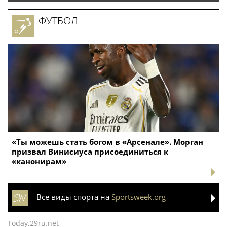
ФУТБОЛ
«Ты можешь стать богом в «Арсенале». Морган
призвал Винисиуса присоединиться к
«канонирам»
Все виды спорта на
Sportsweek.org
Today.29ru.net