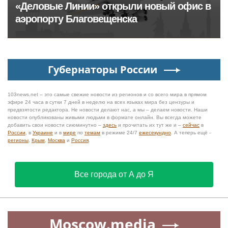
«Деловые Линии» открыли новый офис в
аэропорту Благовещенска
Губернаторы России
103news.net – это самые свежие новости из регионов и со всего мира в прямом
эфире 24 часа в сутки 7 дней в неделю на всех языках мира без цензуры и
предвзятости редактора. Не новости делают нас, а мы – делаем новости. Наши
новости опубликованы живыми людьми в формате онлайн. Вы всегда можете
добавить свои новости сиюминутно –
здесь
и прочитать их тут же и –
сейчас
в
России
, в
Украине
и в
мире
по
темам
в режиме 24/7
ежесекундно
. А теперь ещё -
регионы
,
Крым
,
Москва
и
Россия
.
Все города от А до Я
Moscow.media