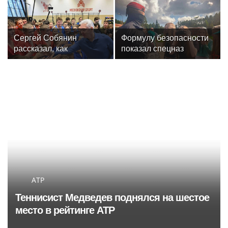
забыли
несмотря на протест
фанатов
Сергей Собянин
Формулу безопасности
рассказал, как
показал спецназ
отреставрируют
Росгвардии юным
знаменитый
динамовцам
спортивный комплекс
Свердловской области
столицы
ATP
Теннисист Медведев поднялся на шестое
место в рейтинге ATP