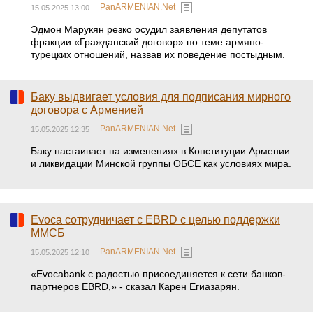
PanARMENIAN.Net
15.05.2025 13:00
Эдмон Марукян резко осудил заявления депутатов
фракции «Гражданский договор» по теме армяно-
турецких отношений, назвав их поведение постыдным.
Баку выдвигает условия для подписания мирного
договора с Арменией
PanARMENIAN.Net
15.05.2025 12:35
Баку настаивает на изменениях в Конституции Армении
и ликвидации Минской группы ОБСЕ как условиях мира.
Evoca сотрудничает с EBRD с целью поддержки
ММСБ
PanARMENIAN.Net
15.05.2025 12:10
«Evocabank с радостью присоединяется к сети банков-
партнеров EBRD,» - сказал Карен Егиазарян.