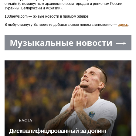
онлайн (с поминутным архивом по всем городам и регионам России,
Украины, Белоруссии и Абхазии).
103news.com — живые новости в прямом эфире!
В любую минуту Вы можете добавить свою новость мгновенно —
здесь
.
Музыкальные новости
БАСТА
Дисквалифицированный за допинг