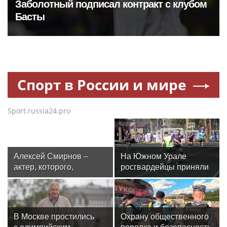
Заболотный подписал контракт с клубом
Басты
Спорт в России и мире
Sport.russia24.pro
Алексей Смирнов –
На Южном Урале
актер, которого,
росгвардейцы приняли
надеюсь, еще не
участие в спортивных
забыли
состязаниях,
приуроченных ко Дню
физкультурника
В Москве простились
Охрану общественного