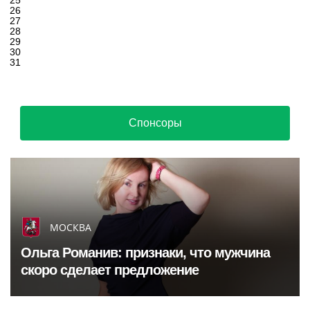
25
26
27
28
29
30
31
Спонсоры
МОСКВА
Ольга Романив: признаки, что мужчина
скоро сделает предложение