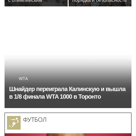
с олимпийским
порядка и безопасность
чемпионом Иваном
на футбольном матче в
Едешко
Москве обеспечила
Росгвардия (видео)
WTA
Шнайдер переиграла Калинскую и вышла
в 1/8 финала WTA 1000 в Торонто
ФУТБОЛ