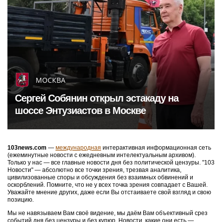
МОСКВА
Сергей Собянин открыл эстакаду на
шоссе Энтузиастов в Москве
103news.com
—
международная
интерактивная информационная сеть
(ежеминутные новости с ежедневным интелектуальным архивом).
Только у нас — все главные новости дня без политической цензуры. "103
Новости" — абсолютно все точки зрения, трезвая аналитика,
цивилизованные споры и обсуждения без взаимных обвинений и
оскорблений. Помните, что не у всех точка зрения совпадает с Вашей.
Уважайте мнение других, даже если Вы отстаиваете свой взгляд и свою
позицию.
Мы не навязываем Вам своё видение, мы даём Вам объективный срез
событий дня без цензуры и без купюр. Новости, какие они есть —