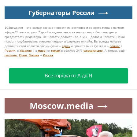
Губернаторы России
103news.net – это самые свежие новости из регионов и со всего мира в прямом
эфире 24 часа в сутки 7 дней в неделю на всех языках мира без цензуры и
предвзятости редактора. Не новости делают нас, а мы – делаем новости. Наши
новости опубликованы живыми людьми в формате онлайн. Вы всегда можете
добавить свои новости сиюминутно –
здесь
и прочитать их тут же и –
сейчас
в
России
, в
Украине
и в
мире
по
темам
в режиме 24/7
ежесекундно
. А теперь ещё -
регионы
,
Крым
,
Москва
и
Россия
.
Все города от А до Я
Moscow.media