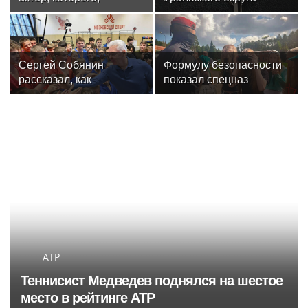
надеюсь, еще не
Росгвардии стали
забыли
военнослужащие
озерского соединения
по охране важных
Сергей Собянин
Формулу безопасности
государственных
рассказал, как
показал спецназ
объектов
отреставрируют
Росгвардии юным
знаменитый
динамовцам
спортивный комплекс
Свердловской области
столицы
ATP
Теннисист Медведев поднялся на шестое
место в рейтинге ATP