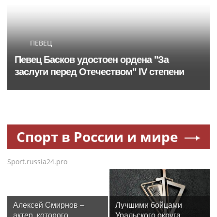
ПЕВЕЦ
Певец Басков удостоен ордена "За
заслуги перед Отечеством" IV степени
Спорт в России и мире
Sport.russia24.pro
Алексей Смирнов –
Лучшими бойцами
актер, которого,
Уральского округа