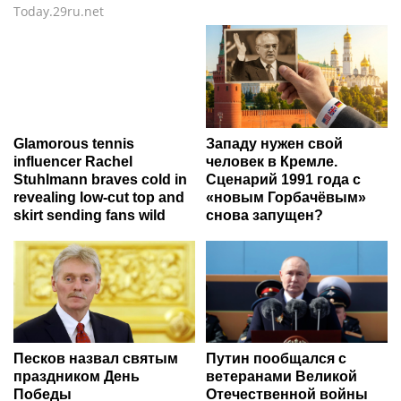
Today.29ru.net
Glamorous tennis
Западу нужен свой
influencer Rachel
человек в Кремле.
Stuhlmann braves cold in
Сценарий 1991 года с
revealing low-cut top and
«новым Горбачёвым»
skirt sending fans wild
снова запущен?
Песков назвал святым
Путин пообщался с
праздником День
ветеранами Великой
Победы
Отечественной войны