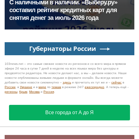
С наличными в наличии. «Выберу.ру»
составил рейтинг кредитных карт для
снятия денег за июль 2026 года
Губернаторы России
103news.net – это самые свежие новости из регионов и со всего мира в прямом
эфире 24 часа в сутки 7 дней в неделю на всех языках мира без цензуры и
предвзятости редактора. Не новости делают нас, а мы – делаем новости. Наши
новости опубликованы живыми людьми в формате онлайн. Вы всегда можете
добавить свои новости сиюминутно –
здесь
и прочитать их тут же и –
сейчас
в
России
, в
Украине
и в
мире
по
темам
в режиме 24/7
ежесекундно
. А теперь ещё -
регионы
,
Крым
,
Москва
и
Россия
.
Все города от А до Я