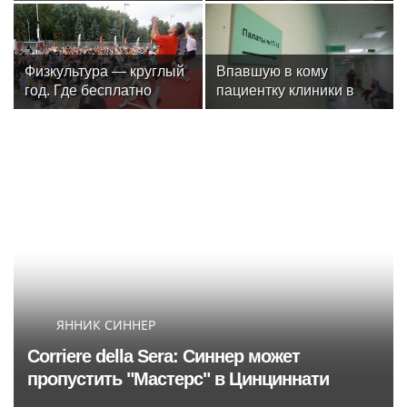
надеюсь, еще не
Росгвардии юным
забыли
динамовцам
Свердловской области
Физкультура — круглый
Впавшую в кому
год. Где бесплатно
пациентку клиники в
заниматься спортом в
Москве спасли, ей
Москве
оказалась чемпионка
мира
ЯННИК СИННЕР
Corriere della Sera: Синнер может
пропустить "Мастерс" в Цинциннати