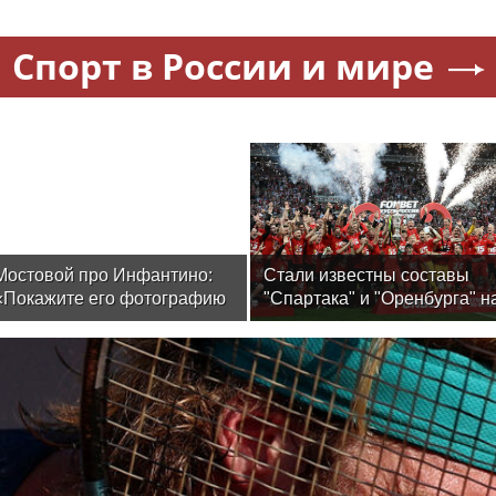
Спорт в России и мире
Мостовой про Инфантино:
Стали известны составы
«Покажите его фотографию
"Спартака" и "Оренбурга" н
на улицах Москвы до ЧМ! 48
матч Кубка России
из 50 человек скажут, что не
знают, кто это. Спросите у
футбольных людей – кто
был до Джанни? Я не
помню»