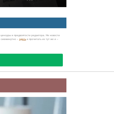
з цензуры и предвзятости редактора. Не новости
и сиюминутно –
здесь
и прочитать их тут же и –