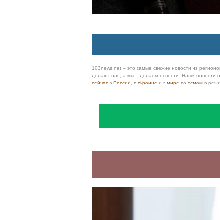
103news.net – это самые свежие новости из регионов
делают нас, а мы – делаем новости. Наши новости
сейчас
в
России
, в
Украине
и в
мире
по
темам
в реж