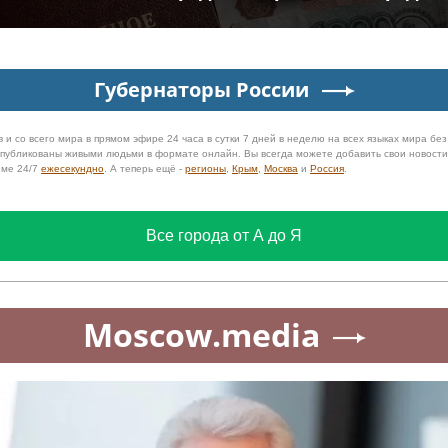
Губернаторы России
 и со всего мира в прямом эфире 24 часа в сутки 7 дней в неделю на всех языках мира бе
 опубликованы живыми людьми в формате онлайн. Вы всегда можете добавить свои новост
име 24/7
ежесекундно
. А теперь ещё -
регионы
,
Крым
,
Москва
и
Россия
.
Все города от А до Я
Moscow.media