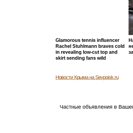
Glamorous tennis influencer
Н
Rachel Stuhlmann braves cold
н
in revealing low-cut top and
з
skirt sending fans wild
Новости Крыма
на Sevpoisk.ru
Частные объявления в Вашем