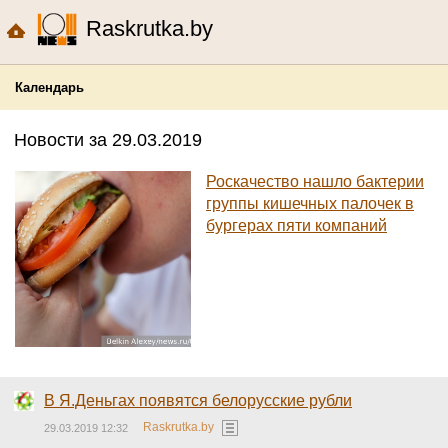
Raskrutka.by
Календарь
Новости за 29.03.2019
Роскачество нашло бактерии
группы кишечных палочек в
бургерах пяти компаний
В Я.Деньгах появятся белорусские рубли
Raskrutka.by
29.03.2019 12:32