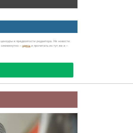
з цензуры и предвзятости редактора. Не новости
и сиюминутно –
здесь
и прочитать их тут же и –