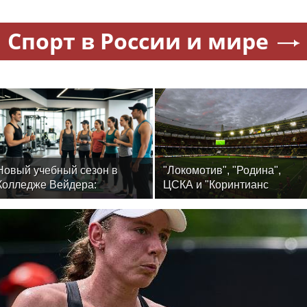
Спорт в России и мире
Новый учебный сезон в
"Локомотив", "Родина",
Колледже Вейдера:
ЦСКА и "Коринтианс
стартовали очные
Паулиста" разыграют UTLC
программы подготовки
CUP — 2026
фитнес-тренеров и
специалистов индустрии
здоровья