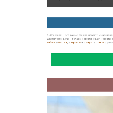
103news.net – это самые свежие новости из регионов
делают нас, а мы – делаем новости. Наши новости
сейчас
в
России
, в
Украине
и в
мире
по
темам
в реж