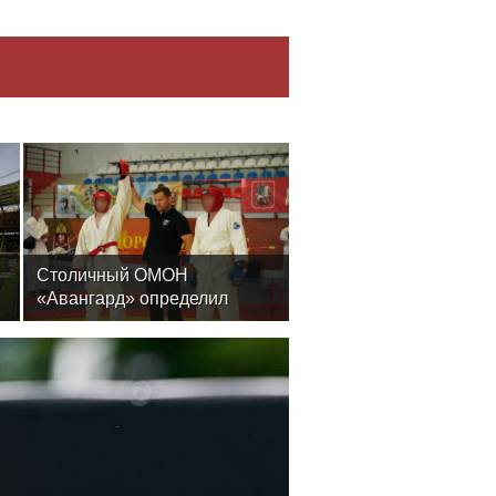
Столичный ОМОН
«Авангард» определил
лучших в рукопашном бою