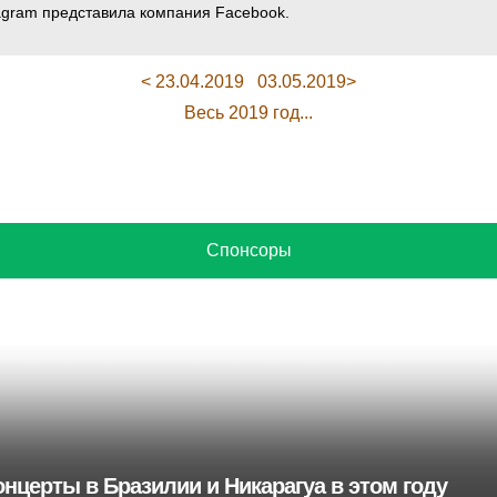
agram представила компания Facebook.
< 23.04.2019
03.05.2019>
Весь 2019 год...
Спонсоры
нцерты в Бразилии и Никарагуа в этом году