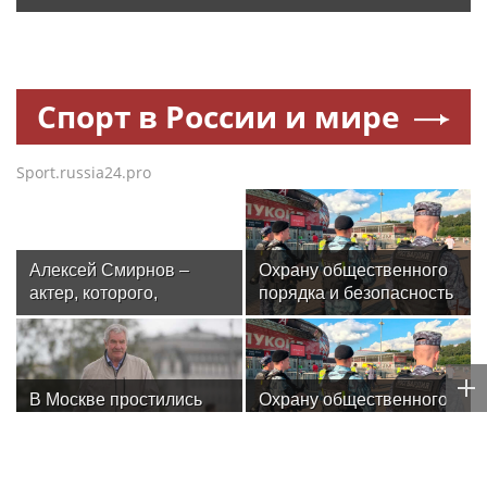
Спорт в России и мире
Sport.russia24.pro
Алексей Смирнов –
Охрану общественного
актер, которого,
порядка и безопасность
надеюсь, еще не
на футбольном матче в
забыли
Москве обеспечила
Росгвардия (видео)
В Москве простились
Охрану общественного
с олимпийским
порядка и безопасность
чемпионом Иваном
на футбольном матче в
Едешко
Москве обеспечила