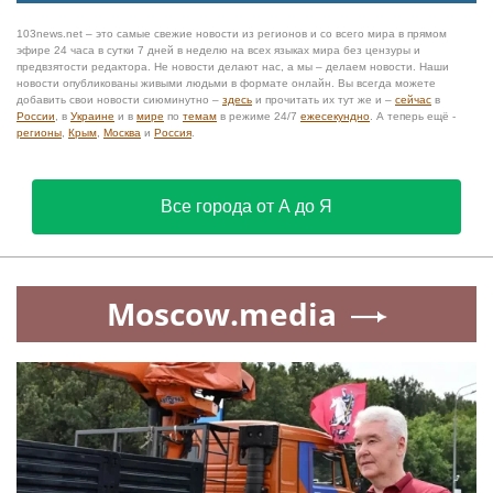
103news.net – это самые свежие новости из регионов и со всего мира в прямом
эфире 24 часа в сутки 7 дней в неделю на всех языках мира без цензуры и
предвзятости редактора. Не новости делают нас, а мы – делаем новости. Наши
новости опубликованы живыми людьми в формате онлайн. Вы всегда можете
добавить свои новости сиюминутно –
здесь
и прочитать их тут же и –
сейчас
в
России
, в
Украине
и в
мире
по
темам
в режиме 24/7
ежесекундно
. А теперь ещё -
регионы
,
Крым
,
Москва
и
Россия
.
Все города от А до Я
Moscow.media