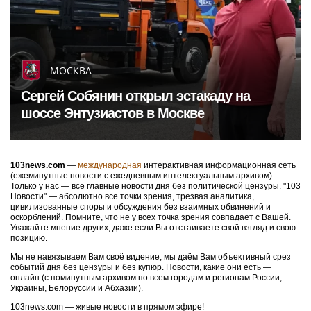
МОСКВА
Сергей Собянин открыл эстакаду на
шоссе Энтузиастов в Москве
103news.com
—
международная
интерактивная информационная сеть
(ежеминутные новости с ежедневным интелектуальным архивом).
Только у нас — все главные новости дня без политической цензуры. "103
Новости" — абсолютно все точки зрения, трезвая аналитика,
цивилизованные споры и обсуждения без взаимных обвинений и
оскорблений. Помните, что не у всех точка зрения совпадает с Вашей.
Уважайте мнение других, даже если Вы отстаиваете свой взгляд и свою
позицию.
Мы не навязываем Вам своё видение, мы даём Вам объективный срез
событий дня без цензуры и без купюр. Новости, какие они есть —
онлайн (с поминутным архивом по всем городам и регионам России,
Украины, Белоруссии и Абхазии).
103news.com — живые новости в прямом эфире!