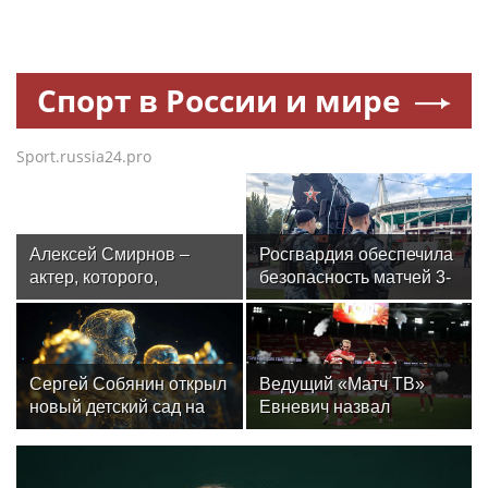
Спорт в России и мире
Sport.russia24.pro
Алексей Смирнов –
Росгвардия обеспечила
актер, которого,
безопасность матчей 3-
надеюсь, еще не
го тура РПЛ в Москве
забыли
Сергей Собянин открыл
Ведущий «Матч ТВ»
новый детский сад на
Евневич назвал
300 мест в Москве
«Спартак» фаворитом
матча с «Краснодаром»