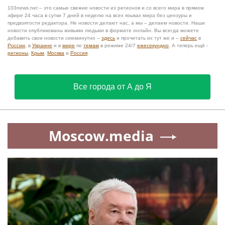
103news.net – это самые свежие новости из регионов и со всего мира в прямом
эфире 24 часа в сутки 7 дней в неделю на всех языках мира без цензуры и
предвзятости редактора. Не новости делают нас, а мы – делаем новости. Наши
новости опубликованы живыми людьми в формате онлайн. Вы всегда можете
добавить свои новости сиюминутно –
здесь
и прочитать их тут же и –
сейчас
в
России
, в
Украине
и в
мире
по
темам
в режиме 24/7
ежесекундно
. А теперь ещё -
регионы
,
Крым
,
Москва
и
Россия
.
Все города от А до Я
Moscow.media