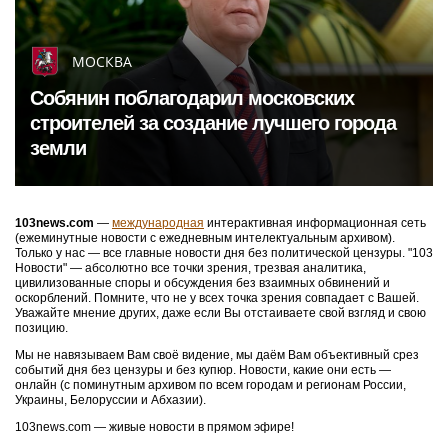
МОСКВА
Собянин поблагодарил московских
строителей за создание лучшего города
земли
103news.com
—
международная
интерактивная информационная сеть
(ежеминутные новости с ежедневным интелектуальным архивом).
Только у нас — все главные новости дня без политической цензуры. "103
Новости" — абсолютно все точки зрения, трезвая аналитика,
цивилизованные споры и обсуждения без взаимных обвинений и
оскорблений. Помните, что не у всех точка зрения совпадает с Вашей.
Уважайте мнение других, даже если Вы отстаиваете свой взгляд и свою
позицию.
Мы не навязываем Вам своё видение, мы даём Вам объективный срез
событий дня без цензуры и без купюр. Новости, какие они есть —
онлайн (с поминутным архивом по всем городам и регионам России,
Украины, Белоруссии и Абхазии).
103news.com — живые новости в прямом эфире!