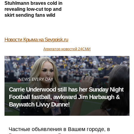
Stuhlmann braves cold in
revealing low-cut top and
skirt sending fans wild
Новости Крыма
на Sevpoisk.ru
Агрегатор новостей 24СМИ
NEWS EVERY DAY
Carrie Underwood still has her Sunday Night
Football fastball, awkward Jim Harbaugh &
Baywatch Livvy Dunne!
Частные объявления в Вашем городе, в