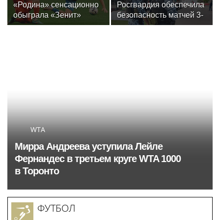
«Родина» сенсационно
Росгвардия обеспечила
обыграла «Зенит»
безопасность матчей 3-
и одержала первую
го тура РПЛ в Москве
победу в РПЛ
WTA
Мирра Андреева уступила Лейле
Фернандес в третьем круге WTA 1000
в Торонто
ФУТБОЛ