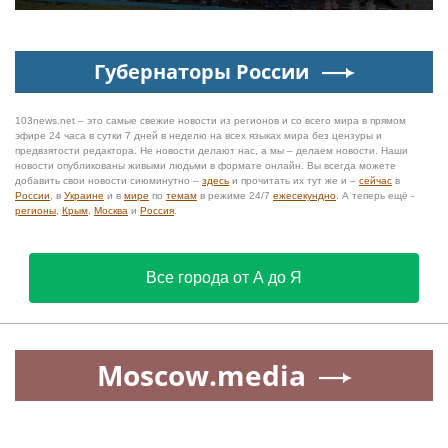
Губернаторы России
103news.net – это самые свежие новости из регионов и со всего мира в прямом
эфире 24 часа в сутки 7 дней в неделю на всех языках мира без цензуры и
предвзятости редактора. Не новости делают нас, а мы – делаем новости. Наши
новости опубликованы живыми людьми в формате онлайн. Вы всегда можете
добавить свои новости сиюминутно –
здесь
и прочитать их тут же и –
сейчас
в
России
, в
Украине
и в
мире
по
темам
в режиме 24/7
ежесекундно
. А теперь ещё -
регионы
,
Крым
,
Москва
и
Россия
.
Все города от А до Я
Moscow.media