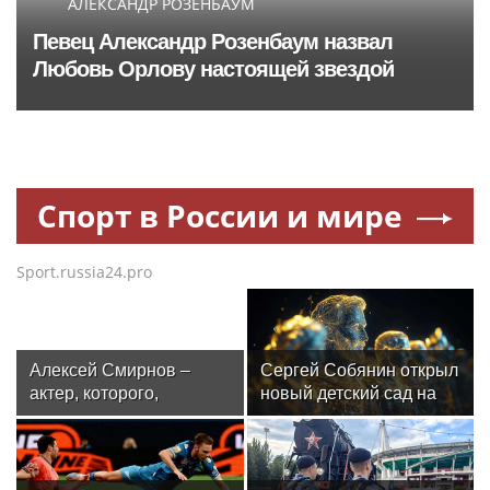
АЛЕКСАНДР РОЗЕНБАУМ
Певец Александр Розенбаум назвал
Любовь Орлову настоящей звездой
Спорт в России и мире
Sport.russia24.pro
Алексей Смирнов –
Сергей Собянин открыл
актер, которого,
новый детский сад на
надеюсь, еще не
300 мест в Москве
забыли