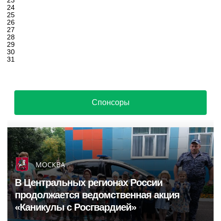
23
24
25
26
27
28
29
30
31
Спонсоры
МОСКВА
В Центральных регионах России
продолжается ведомственная акция
«Каникулы с Росгвардией»