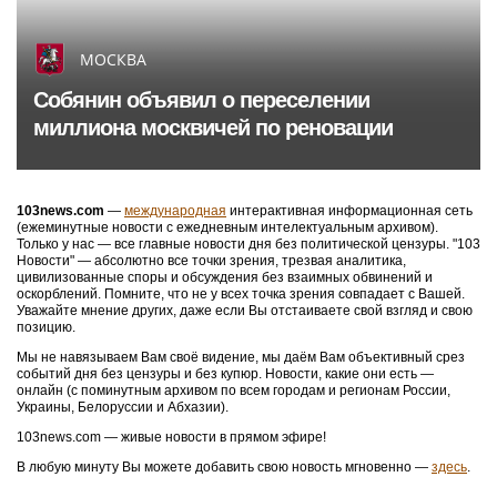
МОСКВА
Собянин объявил о переселении
миллиона москвичей по реновации
103news.com
—
международная
интерактивная информационная сеть
(ежеминутные новости с ежедневным интелектуальным архивом).
Только у нас — все главные новости дня без политической цензуры. "103
Новости" — абсолютно все точки зрения, трезвая аналитика,
цивилизованные споры и обсуждения без взаимных обвинений и
оскорблений. Помните, что не у всех точка зрения совпадает с Вашей.
Уважайте мнение других, даже если Вы отстаиваете свой взгляд и свою
позицию.
Мы не навязываем Вам своё видение, мы даём Вам объективный срез
событий дня без цензуры и без купюр. Новости, какие они есть —
онлайн (с поминутным архивом по всем городам и регионам России,
Украины, Белоруссии и Абхазии).
103news.com — живые новости в прямом эфире!
В любую минуту Вы можете добавить свою новость мгновенно —
здесь
.