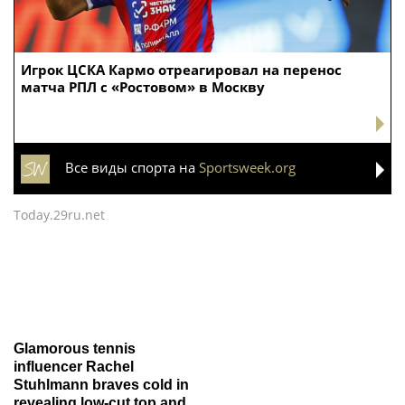
Игрок ЦСКА Кармо отреагировал на перенос
матча РПЛ с «Ростовом» в Москву
Все виды спорта на
Sportsweek.org
Today.29ru.net
Glamorous tennis
influencer Rachel
Stuhlmann braves cold in
revealing low-cut top and