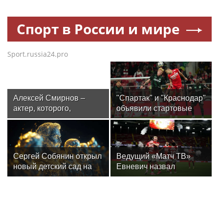
Спорт в России и мире
Sport.russia24.pro
Алексей Смирнов –
"Спартак" и "Краснодар"
актер, которого,
объявили стартовые
надеюсь, еще не
составы на матч 3-го
забыли
тура РПЛ
Сергей Собянин открыл
Ведущий «Матч ТВ»
новый детский сад на
Евневич назвал
300 мест в Москве
«Спартак» фаворитом
матча с «Краснодаром»