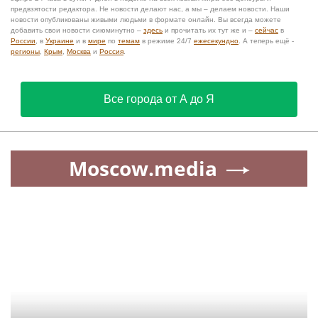
предвзятости редактора. Не новости делают нас, а мы – делаем новости. Наши
новости опубликованы живыми людьми в формате онлайн. Вы всегда можете
добавить свои новости сиюминутно –
здесь
и прочитать их тут же и –
сейчас
в
России
, в
Украине
и в
мире
по
темам
в режиме 24/7
ежесекундно
. А теперь ещё -
регионы
,
Крым
,
Москва
и
Россия
.
Все города от А до Я
Moscow.media