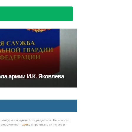
ла армии И.К. Яковлева
з цензуры и предвзятости редактора. Не новости
и сиюминутно –
здесь
и прочитать их тут же и –