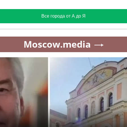
Все города от А до Я
Moscow.media