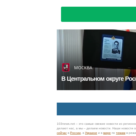
МОСКВА
В Центральном округе Рос
103news.net – это самые свежие новости из регионов
делают нас, а мы – делаем новости. Наши новости
сейчас
в
России
, в
Украине
и в
мире
по
темам
в реж