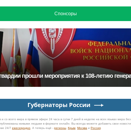
Спонсоры
гвардии прошли мероприятия к 108‑летию генера
Губернаторы России
 и со всего мира в прямом эфире 24 часа в сутки 7 дней в неделю на всех языках мира бе
 опубликованы живыми людьми в формате онлайн. Вы всегда можете добавить свои новост
име 24/7
ежесекундно
. А теперь ещё -
регионы
,
Крым
,
Москва
и
Россия
.