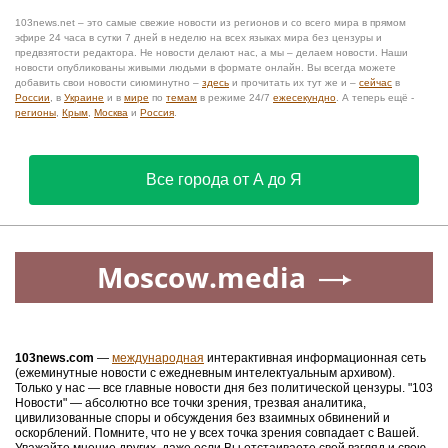
103news.net – это самые свежие новости из регионов и со всего мира в прямом
эфире 24 часа в сутки 7 дней в неделю на всех языках мира без цензуры и
предвзятости редактора. Не новости делают нас, а мы – делаем новости. Наши
новости опубликованы живыми людьми в формате онлайн. Вы всегда можете
добавить свои новости сиюминутно –
здесь
и прочитать их тут же и –
сейчас
в
России
, в
Украине
и в
мире
по
темам
в режиме 24/7
ежесекундно
. А теперь ещё -
регионы
,
Крым
,
Москва
и
Россия
.
Все города от А до Я
Moscow.media
103news.com
—
международная
интерактивная информационная сеть
(ежеминутные новости с ежедневным интелектуальным архивом).
Только у нас — все главные новости дня без политической цензуры. "103
Новости" — абсолютно все точки зрения, трезвая аналитика,
цивилизованные споры и обсуждения без взаимных обвинений и
оскорблений. Помните, что не у всех точка зрения совпадает с Вашей.