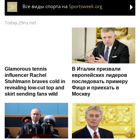
Все виды спорта на
Sportsweek.org
Today.29ru.net
Glamorous tennis
В Италии призвали
influencer Rachel
европейских лидеров
Stuhlmann braves cold in
последовать примеру
revealing low-cut top and
Фицо и приехать в
skirt sending fans wild
Москву