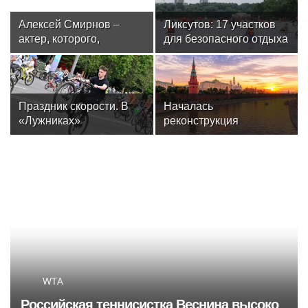
Алексей Смирнов –
Ликсутов: 17 участков
актер, которого,
для безопасного отдыха
надеюсь, еще не
и водного спорта
забыли
определили в Москве
Праздник скорости. В
Началась
«Лужниках»
реконструкция
посоревнуются бегуны
спортивного комплекса
и велосипедисты
в Крылатском
WTA
Российская теннисистка Веснина высоко