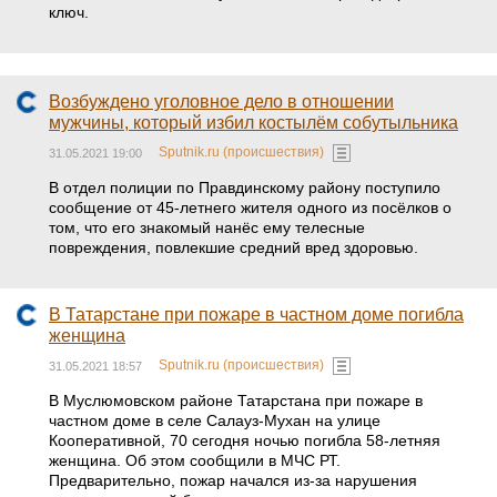
ключ.
Возбуждено уголовное дело в отношении
мужчины, который избил костылём собутыльника
Sputnik.ru (происшествия)
31.05.2021 19:00
В отдел полиции по Правдинскому району поступило
сообщение от 45-летнего жителя одного из посёлков о
том, что его знакомый нанёс ему телесные
повреждения, повлекшие средний вред здоровью.
В Татарстане при пожаре в частном доме погибла
женщина
Sputnik.ru (происшествия)
31.05.2021 18:57
В Муслюмовском районе Татарстана при пожаре в
частном доме в селе Салауз-Мухан на улице
Кооперативной, 70 сегодня ночью погибла 58-летняя
женщина. Об этом сообщили в МЧС РТ.
Предварительно, пожар начался из-за нарушения