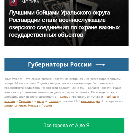
МОСКВА
Лучшими бойцами Уральского округа
Росгвардии стали военнослужащие
озерского соединения по охране важных
государственных объектов
Губернаторы России
103news.net – это самые свежие новости из регионов и со всего мира в прямом
эфире 24 часа в сутки 7 дней в неделю на всех языках мира без цензуры и
предвзятости редактора. Не новости делают нас, а мы – делаем новости. Наши
новости опубликованы живыми людьми в формате онлайн. Вы всегда можете
добавить свои новости сиюминутно –
здесь
и прочитать их тут же и –
сейчас
в
России
, в
Украине
и в
мире
по
темам
в режиме 24/7
ежесекундно
. А теперь ещё -
регионы
,
Крым
,
Москва
и
Россия
.
Все города от А до Я