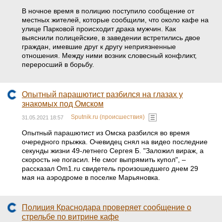
В ночное время в полицию поступило сообщение от
местных жителей, которые сообщили, что около кафе на
улице Парковой происходит драка мужчин. Как
выяснили полицейские, в заведении встретились двое
граждан, имевшие друг к другу неприязненные
отношения. Между ними возник словесный конфликт,
переросший в борьбу.
Опытный парашютист разбился на глазах у
знакомых под Омском
Sputnik.ru (происшествия)
31.05.2021 18:57
Опытный парашютист из Омска разбился во время
очередного прыжка. Очевидец снял на видео последние
секунды жизни 49-летнего Сергея Б. "Заложил вираж, а
скорость не погасил. Не смог выпрямить купол", –
рассказал Om1.ru свидетель произошедшего днем 29
мая на аэродроме в поселке Марьяновка.
Полиция Краснодара проверяет сообщение о
стрельбе по витрине кафе