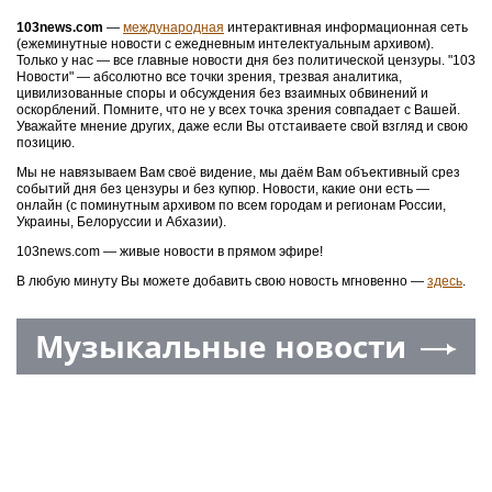
103news.com
—
международная
интерактивная информационная сеть
(ежеминутные новости с ежедневным интелектуальным архивом).
Только у нас — все главные новости дня без политической цензуры. "103
Новости" — абсолютно все точки зрения, трезвая аналитика,
цивилизованные споры и обсуждения без взаимных обвинений и
оскорблений. Помните, что не у всех точка зрения совпадает с Вашей.
Уважайте мнение других, даже если Вы отстаиваете свой взгляд и свою
позицию.
Мы не навязываем Вам своё видение, мы даём Вам объективный срез
событий дня без цензуры и без купюр. Новости, какие они есть —
онлайн (с поминутным архивом по всем городам и регионам России,
Украины, Белоруссии и Абхазии).
103news.com — живые новости в прямом эфире!
В любую минуту Вы можете добавить свою новость мгновенно —
здесь
.
Музыкальные новости