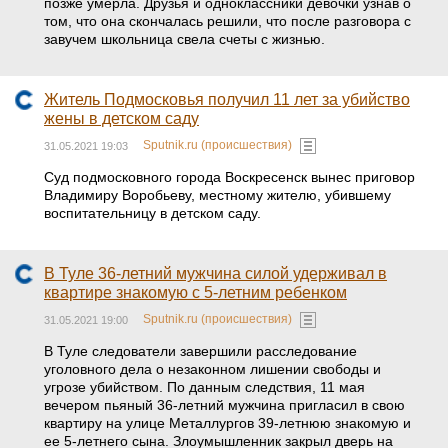
позже умерла. Друзья и одноклассники девочки узнав о
том, что она скончалась решили, что после разговора с
завучем школьница свела счеты с жизнью.
Житель Подмосковья получил 11 лет за убийство
жены в детском саду
Sputnik.ru (происшествия)
31.05.2021 19:03
Суд подмосковного города Воскресенск вынес приговор
Владимиру Воробьеву, местному жителю, убившему
воспитательницу в детском саду.
В Туле 36-летний мужчина силой удерживал в
квартире знакомую с 5-летним ребенком
Sputnik.ru (происшествия)
31.05.2021 19:00
В Туле следователи завершили расследование
уголовного дела о незаконном лишении свободы и
угрозе убийством. По данным следствия, 11 мая
вечером пьяный 36-летний мужчина пригласил в свою
квартиру на улице Металлургов 39-летнюю знакомую и
ее 5-летнего сына. Злоумышленник закрыл дверь на