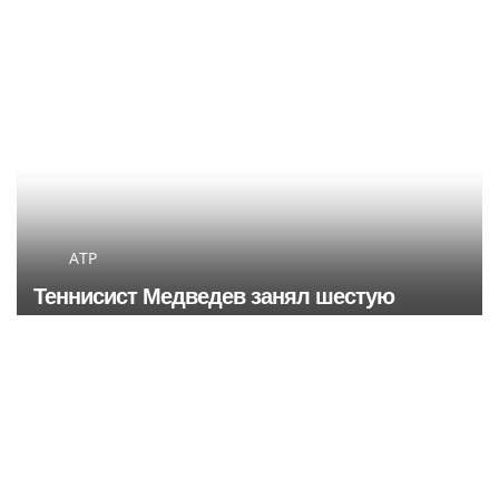
столичного Музея
динамовцам
космонавтики в августе
Свердловской области
ATP
Теннисист Медведев занял шестую
строчку в рейтинге ATP
БОКС