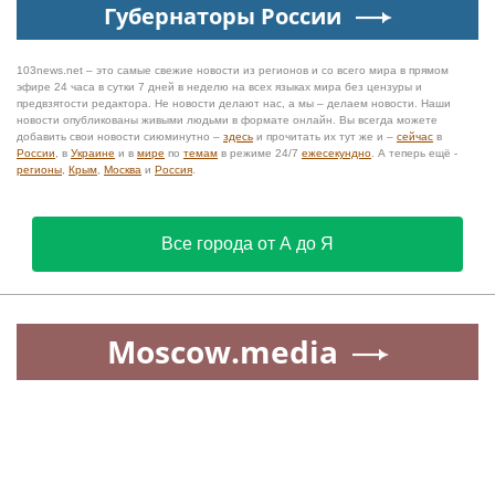
Губернаторы России
103news.net – это самые свежие новости из регионов и со всего мира в прямом
эфире 24 часа в сутки 7 дней в неделю на всех языках мира без цензуры и
предвзятости редактора. Не новости делают нас, а мы – делаем новости. Наши
новости опубликованы живыми людьми в формате онлайн. Вы всегда можете
добавить свои новости сиюминутно –
здесь
и прочитать их тут же и –
сейчас
в
России
, в
Украине
и в
мире
по
темам
в режиме 24/7
ежесекундно
. А теперь ещё -
регионы
,
Крым
,
Москва
и
Россия
.
Все города от А до Я
Moscow.media