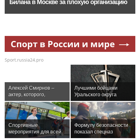
Билана в Москве за плохую организацию
Спорт в России и мире
Sport.russia24.pro
Алексей Смирнов –
Лучшими бойцами
актер, которого,
Уральского округа
надеюсь, еще не
Росгвардии стали
забыли
военнослужащие
озерского соединения
по охране важных
Спортивные
Формулу безопасности
государственных
мероприятия для всей
показал спецназ
объектов
семьи пройдут у
Росгвардии юным