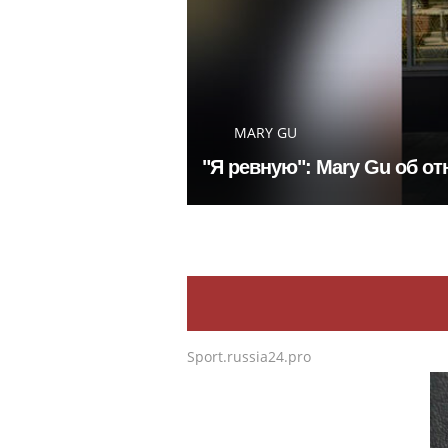
MARY GU
"Я ревную": Mary Gu об о
Sport.russia24.pro