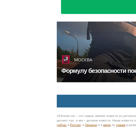
МОСКВА
Формулу безопасности по
103news.net – это самые свежие новости из регионов
делают нас, а мы – делаем новости. Наши новости
сейчас
в
России
, в
Украине
и в
мире
по
темам
в реж