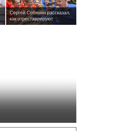
Сергей Собянин рассказал,
как отреставрируют
знаменитый спортивный
комплекс столицы