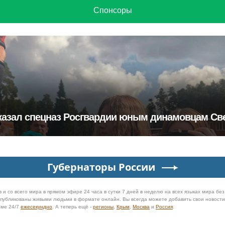
Спонсоры
казал спецназ Росгвардии юным динамовцам Св
Губернаторы России
 и со всего мира в прямом эфире 24 часа в сутки 7 дней в неделю на всех языках мира бе
 опубликованы живыми людьми в формате онлайн. Вы всегда можете добавить свои новост
име 24/7
ежесекундно
. А теперь ещё -
регионы
,
Крым
,
Москва
и
Россия
.