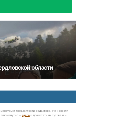
ердловской области
з цензуры и предвзятости редактора. Не новости
и сиюминутно –
здесь
и прочитать их тут же и –