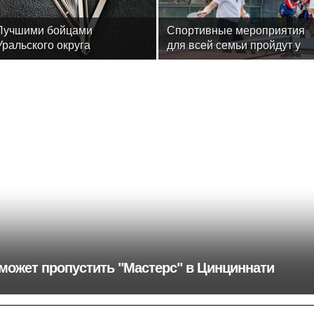
Лучшими бойцами
Спортивные мероприятия
Уральского округа
для всей семьи пройдут у
Росгвардии стали
столичного Музея
военнослужащие озерского
космонавтики в августе
соединения по охране
важных государственных
объектов
ер может пропустить "Мастерс" в Цинциннати