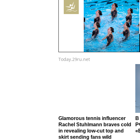
Today.29ru.net
Glamorous tennis influencer
В
Rachel Stuhlmann braves cold
Р
in revealing low-cut top and
«
skirt sending fans wild