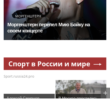
МОРГЕНШТЕРН
Моргенштерн перепел Мию Бойку на
своем концерте
Спорт в России и мире
Sport.russia24.pro
Алексей Смирнов –
В Москве простились
актер, которого,
с олимпийским
надеюсь, еще не
чемпионом Иваном