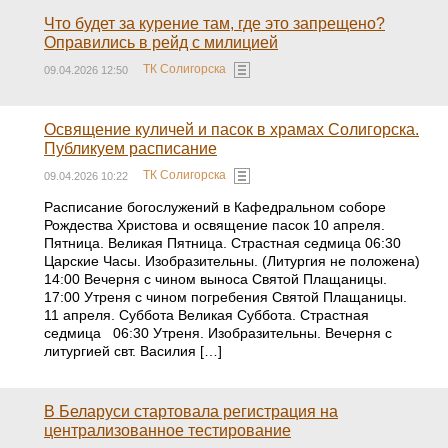
Что будет за курение там, где это запрещено?
Оправились в рейд с милицией
ТК Солигорска
09.04.2026 12:50
Освящение куличей и пасок в храмах Солигорска.
Публикуем расписание
ТК Солигорска
09.04.2026 10:22
Расписание богослужений в Кафедральном соборе
Рождества Христова и освящение пасок 10 апреля.
Пятница. Великая Пятница. Страстная седмица 06:30
Царские Часы. Изобразительны. (Литургия не положена)
14:00 Вечерня с чином выноса Святой Плащаницы.
17:00 Утреня с чином погребения Святой Плащаницы.
11 апреля. Суббота Великая Суббота. Страстная
седмица 06:30 Утреня. Изобразительны. Вечерня с
литургией свт. Василия […]
В Беларуси стартовала регистрация на
централизованное тестирование