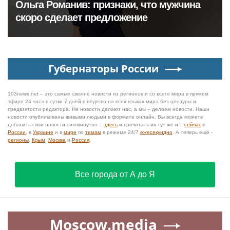
Ольга Романив: признаки, что мужчина
скоро сделает предложение
Губернаторы России
103news.net – это самые свежие новости из регионов и со всего мира в прямом
эфире 24 часа в сутки 7 дней в неделю на всех языках мира без цензуры и
предвзятости редактора. Не новости делают нас, а мы – делаем новости. Наши
новости опубликованы живыми людьми в формате онлайн. Вы всегда можете
добавить свои новости сиюминутно –
здесь
и прочитать их тут же и –
сейчас
в
России
, в
Украине
и в
мире
по
темам
в режиме 24/7
ежесекундно
. А теперь ещё -
регионы
,
Крым
,
Москва
и
Россия
.
Все города от А до Я
Moscow.media