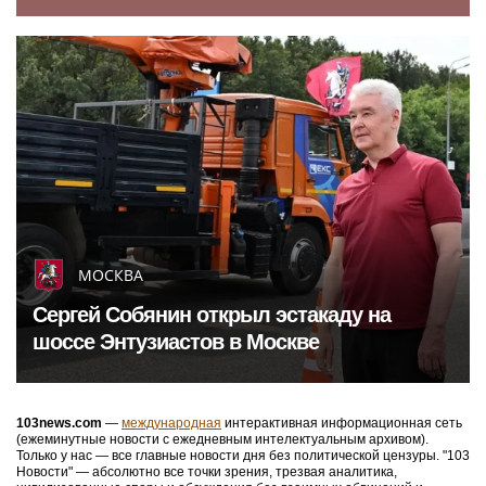
МОСКВА
Сергей Собянин открыл эстакаду на
шоссе Энтузиастов в Москве
103news.com
—
международная
интерактивная информационная сеть
(ежеминутные новости с ежедневным интелектуальным архивом).
Только у нас — все главные новости дня без политической цензуры. "103
Новости" — абсолютно все точки зрения, трезвая аналитика,