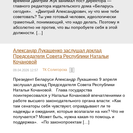
времени Дмитрий Жук занимал пост директора —
главного редактора издательского дома «Беларусь
сегодня». «Дмитрий Александрович, ну что мне тебе
советовать? Ты уже готовый человек, идеологически
грамотный, понимающий, что надо делать. Поэтому я
абсолютно не против, что вы попробуете себя в этой
должности. […]
Александр Лукашенко заслушал доклад
Председателя Совета Республики Натальи
Кочановой
ТК Солигорска
09.04.2026 12:57
Президент Беларуси Александр Лукашенко 9 апреля
заслушал доклад Председателя Совета Республики
Натальи Кочановой. Глава государства
поинтересовался у Натальи Кочановой впечатлениями о
работе высшего законодательного органа власти: «Как
там сенаторы себя чувствуют, оправдывают ли те
надежды и ожидания, которые возлагали на них? Что не
получается? Может быть, нужна какая-то помощь и
поддержка». «По законопроектам […]