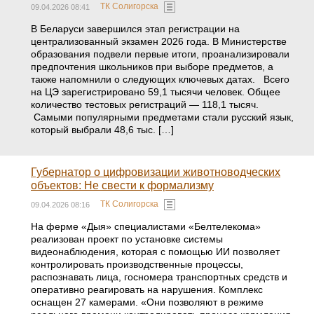
ТК Солигорска
09.04.2026 08:41
В Беларуси завершился этап регистрации на
централизованный экзамен 2026 года. В Министерстве
образования подвели первые итоги, проанализировали
предпочтения школьников при выборе предметов, а
также напомнили о следующих ключевых датах. Всего
на ЦЭ зарегистрировано 59,1 тысячи человек. Общее
количество тестовых регистраций — 118,1 тысяч.
Самыми популярными предметами стали русский язык,
который выбрали 48,6 тыс. […]
Губернатор о цифровизации животноводческих
объектов: Не свести к формализму
ТК Солигорска
09.04.2026 08:16
На ферме «Дыя» специалистами «Белтелекома»
реализован проект по установке системы
видеонаблюдения, которая с помощью ИИ позволяет
контролировать производственные процессы,
распознавать лица, госномера транспортных средств и
оперативно реагировать на нарушения. Комплекс
оснащен 27 камерами. «Они позволяют в режиме