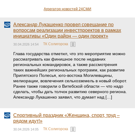
Агрегатор новостей 24СМИ
Александр Лукашенко провел совещание по
вопросам реализации инвестпроектов в рамках
инициативы «Один район — один проект»
ТК Солигорска
30.04.2026 14:54
Глава государства отметил, что это мероприятие можно
рассматривать как финишное после недавних
региональных командировок, а также рассмотрения
таких важнейших региональных программ, как развитие
Припятского Полесья, юго-востока Могилевщины,
мелиорации, вовлечения сельхозземель в новый оборот.
Ранее также говорили о Витебской области — что надо
сделать, чтобы дать толчок развитию северного региона.
Александр Лукашенко заявил, что думает над […]
Спортивный праздник «Женщина, спорт, труд –
рядом идут!»
ТК Солигорска
30.04.2026 14:05