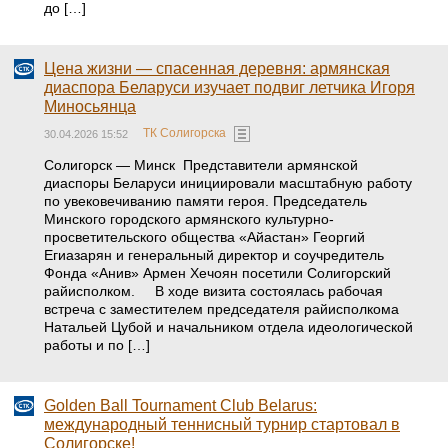
до […]
Цена жизни — спасенная деревня: армянская
диаспора Беларуси изучает подвиг летчика Игоря
Миносьянца
ТК Солигорска
30.04.2026 15:52
Солигорск — Минск Представители армянской
диаспоры Беларуси инициировали масштабную работу
по увековечиванию памяти героя. Председатель
Минского городского армянского культурно-
просветительского общества «Айастан» Георгий
Егиазарян и генеральный директор и соучредитель
Фонда «Анив» Армен Хечоян посетили Солигорский
райисполком. В ходе визита состоялась рабочая
встреча с заместителем председателя райисполкома
Натальей Цубой и начальником отдела идеологической
работы и по […]
Golden Ball Tournament Club Belarus:
международный теннисный турнир стартовал в
Солигорске!