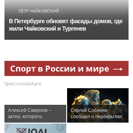
ПЁТР ЧАЙКОВСКИЙ
В Петербурге обновят фасады домов, где
жили Чайковский и Тургенев
Спорт в России и мире
Sport.russia24.pro
Алексей Смирнов –
Сергей Собянин
актер, которого,
сообщил о перекрытии
надеюсь, еще не
дорог в Москве 8 и 9
забыли
августа