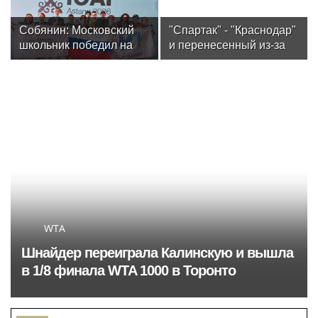
Собянин: Московский
"Спартак" - "Краснодар"
школьник победил на
и перенесенный из-за
олимпиаде по
урагана матч. Стартует
искусственному
3-й тур РПЛ
интеллекту
WTA
Шнайдер переиграла Калинскую и вышла
в 1/8 финала WTA 1000 в Торонто