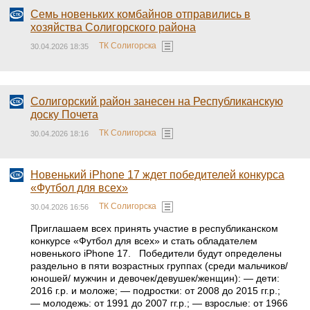
Семь новеньких комбайнов отправились в
хозяйства Солигорского района
ТК Солигорска
30.04.2026 18:35
Солигорский район занесен на Республиканскую
доску Почета
ТК Солигорска
30.04.2026 18:16
Новенький iPhone 17 ждет победителей конкурса
«Футбол для всех»
ТК Солигорска
30.04.2026 16:56
Приглашаем всех принять участие в республиканском
конкурсе «Футбол для всех» и стать обладателем
новенького iPhone 17. Победители будут определены
раздельно в пяти возрастных группах (среди мальчиков/
юношей/ мужчин и девочек/девушек/женщин): — дети:
2016 г.р. и моложе; — подростки: от 2008 до 2015 гг.р.;
— молодежь: от 1991 до 2007 гг.р.; — взрослые: от 1966