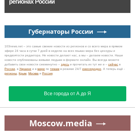
регионах России
Губернаторы России
103news.net – это самые свежие новости из регионов и со всего мира в прямом
эфире 24 часа в сутки 7 дней в неделю на всех языках мира без цензуры и
предвзятости редактора. Не новости делают нас, а мы – делаем новости. Наши
новости опубликованы живыми людьми в формате онлайн. Вы всегда можете
добавить свои новости сиюминутно –
здесь
и прочитать их тут же и –
сейчас
в
России
, в
Украине
и в
мире
по
темам
в режиме 24/7
ежесекундно
. А теперь ещё -
регионы
,
Крым
,
Москва
и
Россия
.
Все города от А до Я
Moscow.media