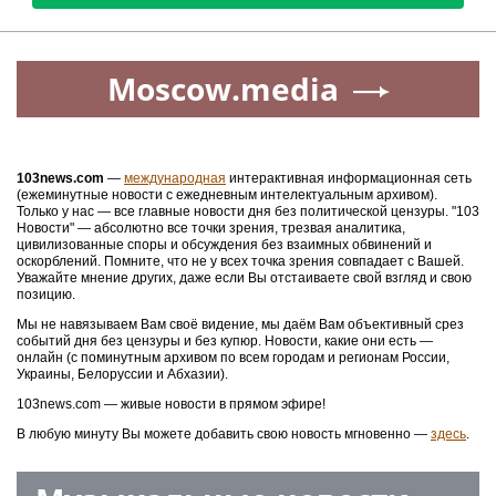
Moscow.media
103news.com
—
международная
интерактивная информационная сеть
(ежеминутные новости с ежедневным интелектуальным архивом).
Только у нас — все главные новости дня без политической цензуры. "103
Новости" — абсолютно все точки зрения, трезвая аналитика,
цивилизованные споры и обсуждения без взаимных обвинений и
оскорблений. Помните, что не у всех точка зрения совпадает с Вашей.
Уважайте мнение других, даже если Вы отстаиваете свой взгляд и свою
позицию.
Мы не навязываем Вам своё видение, мы даём Вам объективный срез
событий дня без цензуры и без купюр. Новости, какие они есть —
онлайн (с поминутным архивом по всем городам и регионам России,
Украины, Белоруссии и Абхазии).
103news.com — живые новости в прямом эфире!
В любую минуту Вы можете добавить свою новость мгновенно —
здесь
.