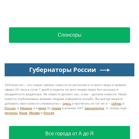
Спонсоры
Губернаторы России
103news.net – это самые свежие новости из регионов и со всего мира в прямом
эфире 24 часа в сутки 7 дней в неделю на всех языках мира без цензуры и
предвзятости редактора. Не новости делают нас, а мы – делаем новости. Наши
новости опубликованы живыми людьми в формате онлайн. Вы всегда можете
добавить свои новости сиюминутно –
здесь
и прочитать их тут же и –
сейчас
в
России
, в
Украине
и в
мире
по
темам
в режиме 24/7
ежесекундно
. А теперь ещё -
регионы
,
Крым
,
Москва
и
Россия
.
Все города от А до Я