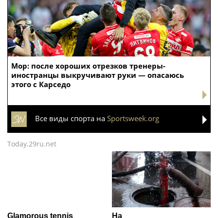
Мор: после хороших отрезков тренеры-
иностранцы выкручивают руки — опасаюсь
этого с Карседо
Все виды спорта на
Sportsweek.org
Today.29ru.net
Glamorous tennis
На