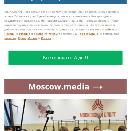
103news.net – это самые свежие новости из регионов и со всего мира в прямом
эфире 24 часа в сутки 7 дней в неделю на всех языках мира без цензуры и
предвзятости редактора. Не новости делают нас, а мы – делаем новости. Наши
новости опубликованы живыми людьми в формате онлайн. Вы всегда можете
добавить свои новости сиюминутно –
здесь
и прочитать их тут же и –
сейчас
в
России
, в
Украине
и в
мире
по
темам
в режиме 24/7
ежесекундно
. А теперь ещё -
регионы
,
Крым
,
Москва
и
Россия
.
Все города от А до Я
Moscow.media