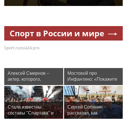
Спорт в России и мире
Sport.russia24.pro
Алексей Смирнов –
Мостовой про
актер, которого,
Инфантино: «Покажите
надеюсь, еще не
его фотографию на
забыли
улицах Москвы до ЧМ!
48 из 50 человек скажут,
что не знают, кто это.
Стали известны
Сергей Собянин
Спросите у футбольных
составы "Спартака" и
рассказал, как
людей – кто был до
"Оренбурга" на матч
отреставрируют
Джанни? Я не помню»
Кубка России
знаменитый