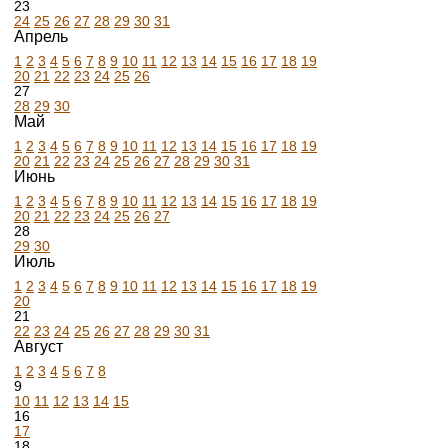
23
24
25
26
27
28
29
30
31
Апрель
1
2
3
4
5
6
7
8
9
10
11
12
13
14
15
16
17
18
19
20
21
22
23
24
25
26
27
28
29
30
Май
1
2
3
4
5
6
7
8
9
10
11
12
13
14
15
16
17
18
19
20
21
22
23
24
25
26
27
28
29
30
31
Июнь
1
2
3
4
5
6
7
8
9
10
11
12
13
14
15
16
17
18
19
20
21
22
23
24
25
26
27
28
29
30
Июль
1
2
3
4
5
6
7
8
9
10
11
12
13
14
15
16
17
18
19
20
21
22
23
24
25
26
27
28
29
30
31
Август
1
2
3
4
5
6
7
8
9
10
11
12
13
14
15
16
17
18