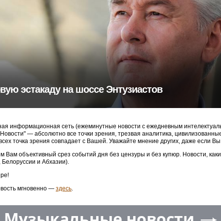
вую эстакаду на шоссе Энтузиастов
ая информационная сеть (ежеминутные новости с ежедневным интелектуальн
3 Новости" — абсолютно все точки зрения, трезвая аналитика, цивилизованн
 всех точка зрения совпадает с Вашей. Уважайте мнение других, даже если Вы
м Вам объективный срез событий дня без цензуры и без купюр. Новости, как
, Белоруссии и Абхазии).
ре!
овость мгновенно —
здесь
.
Музыкальные новости