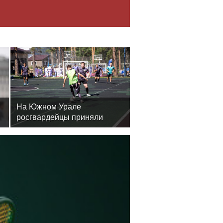
На Южном Урале
росгвардейцы приняли
участие в спортивных
состязаниях, приуроченных
ко Дню физкультурника