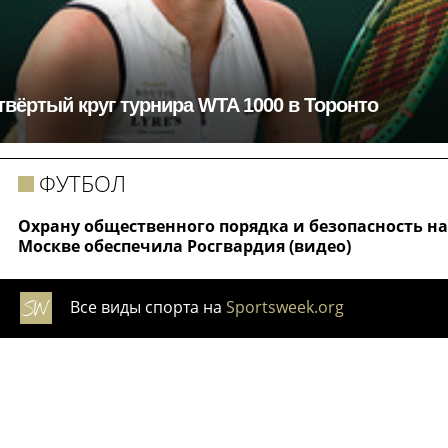
вёртый круг турнира WTA 1000 в Торонто
ФУТБОЛ
Охрану общественного порядка и безопасность н
Москве обеспечила Росгвардия (видео)
Все виды спорта на
Sportsweek.org