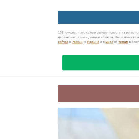
103news.net – это самые свежие новости из регионов
делают нас, а мы – делаем новости. Наши новости
сейчас
в
России
, в
Украине
и в
мире
по
темам
в реж