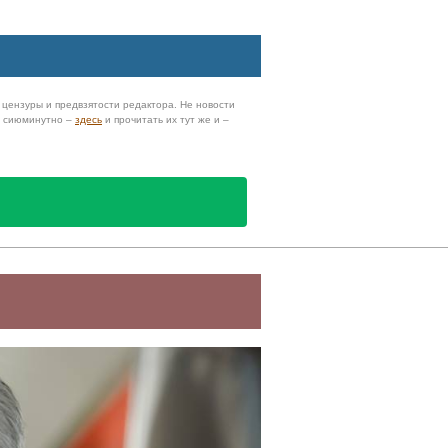
з цензуры и предвзятости редактора. Не новости
и сиюминутно –
здесь
и прочитать их тут же и –