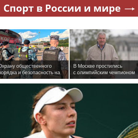
Спорт в России и мире
Охрану общественного
В Москве простились
порядка и безопасность на
с олимпийским чемпионом
футбольном матче в Москве
Иваном Едешко
обеспечила Росгвардия
(видео)