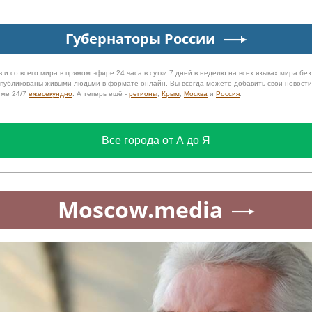
Губернаторы России
 и со всего мира в прямом эфире 24 часа в сутки 7 дней в неделю на всех языках мира бе
 опубликованы живыми людьми в формате онлайн. Вы всегда можете добавить свои новост
име 24/7
ежесекундно
. А теперь ещё -
регионы
,
Крым
,
Москва
и
Россия
.
Все города от А до Я
Moscow.media