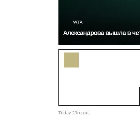
WTA
Александрова вышла в чет
Today.29ru.net