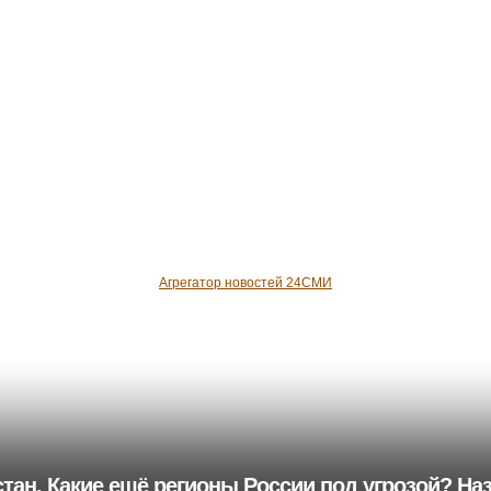
Агрегатор новостей 24СМИ
стан. Какие ещё регионы России под угрозой? На