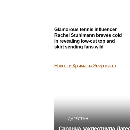
Glamorous tennis influencer
Rachel Stuhlmann braves cold
in revealing low-cut top and
skirt sending fans wild
Новости Крыма
на Sevpoisk.ru
ДАГЕСТАН
Саранча захлестнула Даге