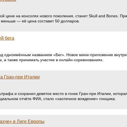
ой цене на консолях нового поколения, станет Skull and Bones. П
ь меньше — её цена составит 50 долларов.
ей бега
под одноимённым названием «Бег». Новое мини-приложение внутр
, а также принимать участие в онлайн-соревнованиях.
а Гран-при Италии
рафа и сохранил девятое место в гонке Гран-при Италии, которая
ициальном отчёте ФИА, стало «хаотичное вождение» гонщика.
ахче» в Лиге Европы