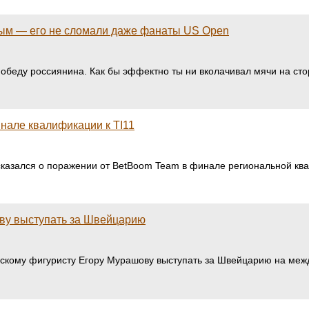
вым — его не сломали даже фанаты US Open
еду россиянина. Как бы эффектно ты ни вколачивал мячи на стор
нале квалификации к TI11
сказался о поражении от BetBoom Team в финале региональной квал
ову выступать за Швейцарию
скому фигуристу Егору Мурашову выступать за Швейцарию на меж