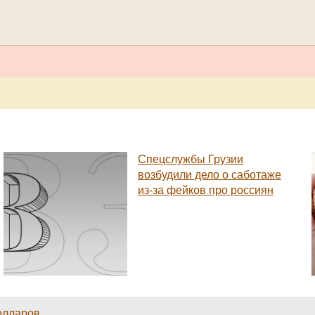
Спецслужбы Грузии
возбудили дело о саботаже
из-за фейков про россиян
долларов