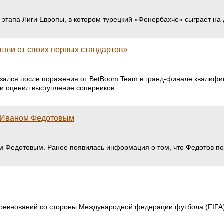
го этапа Лиги Европы, в котором турецкий «Фенербахче» сыграет н
ошли от своих первых стандартов»
азался после поражения от BetBoom Team в гранд-финале квалифика
и оценил выступление соперников.
с Иваном Федотовым
 Федотовым. Ранее появилась информация о том, что Федотов под
оревнований со стороны Международной федерации футбола (FIFA