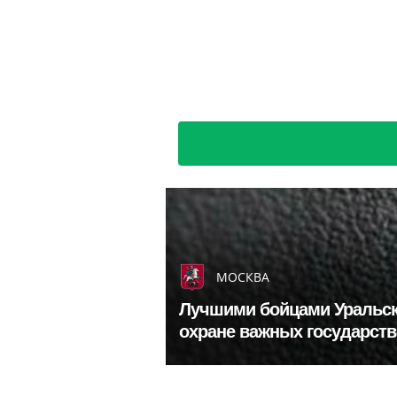
МОСКВА
Лучшими бойцами Уральско
охране важных государст