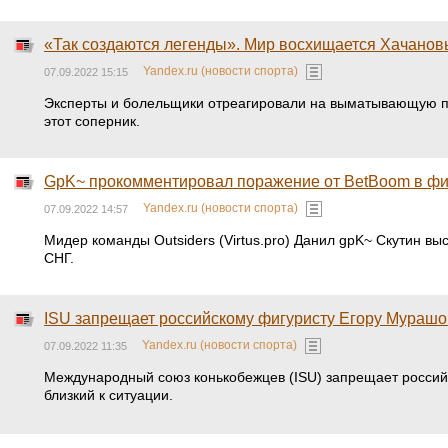
«Так создаются легенды». Мир восхищается Хачано
Yandex.ru (новости спорта)
07.09.2022 15:15
Эксперты и болельщики отреагировали на выматывающую поб
этот соперник.
GpK~ прокомментировал поражение от BetBoom в фи
Yandex.ru (новости спорта)
07.09.2022 14:57
Мидер команды Outsiders (Virtus.pro) Данил gpK~ Скутин вы
СНГ.
ISU запрещает российскому фигуристу Егору Мураш
Yandex.ru (новости спорта)
07.09.2022 11:35
Международный союз конькобежцев (ISU) запрещает россий
близкий к ситуации.