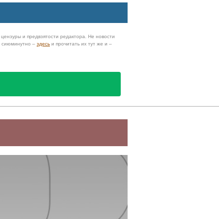
з цензуры и предвзятости редактора. Не новости
и сиюминутно –
здесь
и прочитать их тут же и –