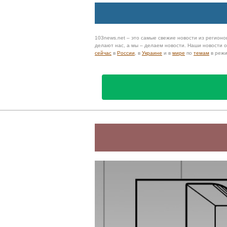
103news.net – это самые свежие новости из регионов
делают нас, а мы – делаем новости. Наши новости
сейчас
в
России
, в
Украине
и в
мире
по
темам
в реж