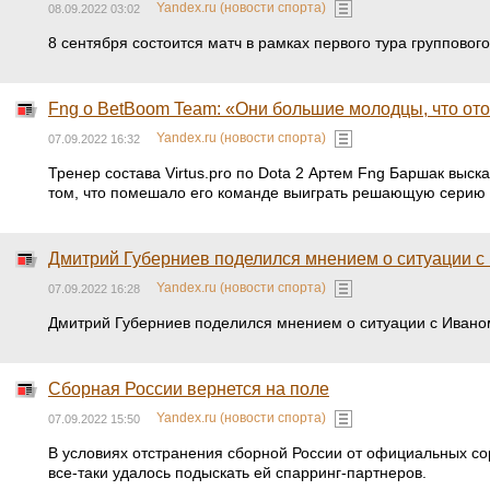
Yandex.ru (новости спорта)
08.09.2022 03:02
8 сентября состоится матч в рамках первого тура группово
Fng о BetBoom Team: «Они большие молодцы, что от
Yandex.ru (новости спорта)
07.09.2022 16:32
Тренер состава Virtus.pro по Dota 2 Артем Fng Баршак выск
том, что помешало его команде выиграть решающую серию 
Дмитрий Губерниев поделился мнением о ситуации 
Yandex.ru (новости спорта)
07.09.2022 16:28
Дмитрий Губерниев поделился мнением о ситуации с Иваном
Сборная России вернется на поле
Yandex.ru (новости спорта)
07.09.2022 15:50
В условиях отстранения сборной России от официальных с
все-таки удалось подыскать ей спарринг-партнеров.