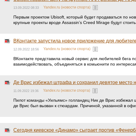
Yandex.ru (новости спорта)
13.09.2022 08:33
Первым проектом Ubisoft, который будет продаваться по нов
крупные проекты вроде Assassinʼs Creed Mirage будут стоит
ВКонтакте запустила новое приложение для любител
Yandex.ru (новости спорта)
12.09.2022 18:56
ВКонтакте представила новый сервис для любителей бега 
взаимодействовать, объединяться в комьюнити по интересам
Де Врис избежал штрафа и сохранил девятое место н
Yandex.ru (новости спорта)
11.09.2022 19:36
Пилот команды «Уильямс» голландец Ник де Врис избежал шт
де Врис был вызван к стюардам. Причиной, указанной в оф
Сегодня киевское «Динамо» сыграет против «Фенерб