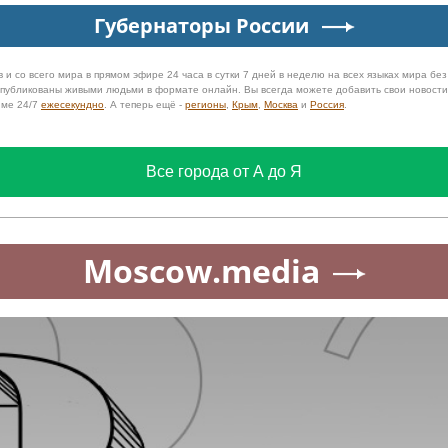
Губернаторы России
 и со всего мира в прямом эфире 24 часа в сутки 7 дней в неделю на всех языках мира бе
 опубликованы живыми людьми в формате онлайн. Вы всегда можете добавить свои новост
име 24/7
ежесекундно
. А теперь ещё -
регионы
,
Крым
,
Москва
и
Россия
.
Все города от А до Я
Moscow.media