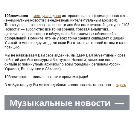
регионы
,
Крым
,
Москва
и
Россия
.
Все города от А до Я
Moscow.media
МОСКВА