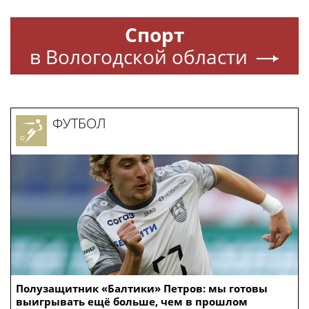
Собянин: 495 тоннелей, эстакад и мостов
построено в Москве за 15 лет
103news.com
—
международная
интерактивная информационная сеть
(ежеминутные новости с ежедневным интелектуальным архивом).
Только у нас — все главные новости дня без политической цензуры. "103
Новости" — абсолютно все точки зрения, трезвая аналитика,
цивилизованные споры и обсуждения без взаимных обвинений и
оскорблений. Помните, что не у всех точка зрения совпадает с Вашей.
Уважайте мнение других, даже если Вы отстаиваете свой взгляд и свою
позицию.
Мы не навязываем Вам своё видение, мы даём Вам объективный срез
событий дня без цензуры и без купюр. Новости, какие они есть —
онлайн (с поминутным архивом по всем городам и регионам России,
Украины, Белоруссии и Абхазии).
103news.com — живые новости в прямом эфире!
В любую минуту Вы можете добавить свою новость мгновенно —
здесь
.
Музыкальные новости