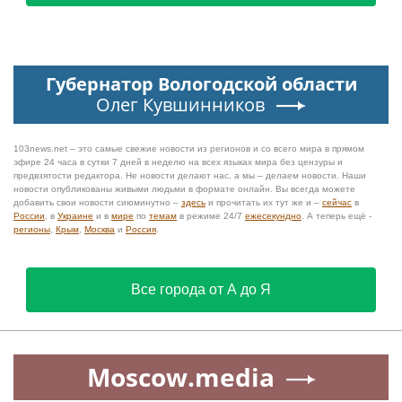
МОСКВА
«Юмор FM Чарт» на МУЗ‑ТВ: микс шуток,
песен и позитива
Губернатор Вологодской области
Олег Кувшинников
103news.net – это самые свежие новости из регионов и со всего мира в прямом
эфире 24 часа в сутки 7 дней в неделю на всех языках мира без цензуры и
предвзятости редактора. Не новости делают нас, а мы – делаем новости. Наши
новости опубликованы живыми людьми в формате онлайн. Вы всегда можете
добавить свои новости сиюминутно –
здесь
и прочитать их тут же и –
сейчас
в
России
, в
Украине
и в
мире
по
темам
в режиме 24/7
ежесекундно
. А теперь ещё -