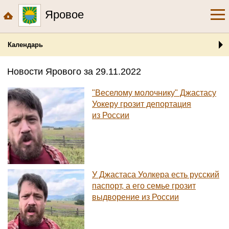
Яровое
Календарь
Новости Ярового за 29.11.2022
"Веселому молочнику" Джастасу
Уокеру грозит депортация
из России
У Джастаса Уолкера есть русский
паспорт, а его семье грозит
выдворение из России