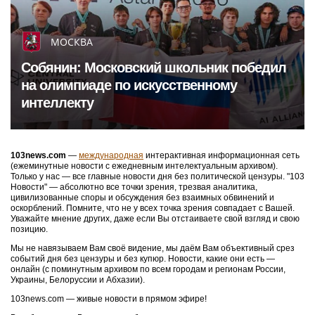
МОСКВА
Собянин: Московский школьник победил
на олимпиаде по искусственному
интеллекту
103news.com
—
международная
интерактивная информационная сеть
(ежеминутные новости с ежедневным интелектуальным архивом).
Только у нас — все главные новости дня без политической цензуры. "103
Новости" — абсолютно все точки зрения, трезвая аналитика,
цивилизованные споры и обсуждения без взаимных обвинений и
оскорблений. Помните, что не у всех точка зрения совпадает с Вашей.
Уважайте мнение других, даже если Вы отстаиваете свой взгляд и свою
позицию.
Мы не навязываем Вам своё видение, мы даём Вам объективный срез
событий дня без цензуры и без купюр. Новости, какие они есть —
онлайн (с поминутным архивом по всем городам и регионам России,
Украины, Белоруссии и Абхазии).
103news.com — живые новости в прямом эфире!