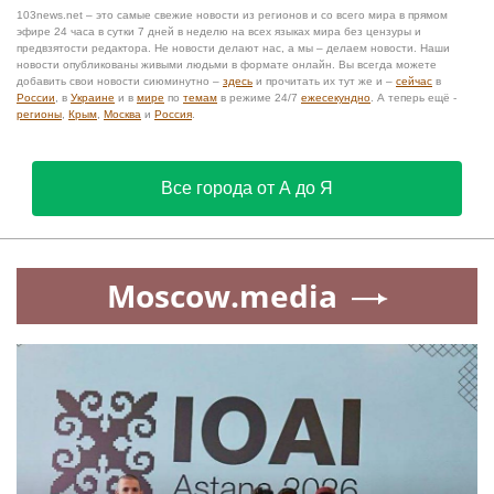
103news.net – это самые свежие новости из регионов и со всего мира в прямом
эфире 24 часа в сутки 7 дней в неделю на всех языках мира без цензуры и
предвзятости редактора. Не новости делают нас, а мы – делаем новости. Наши
новости опубликованы живыми людьми в формате онлайн. Вы всегда можете
добавить свои новости сиюминутно –
здесь
и прочитать их тут же и –
сейчас
в
России
, в
Украине
и в
мире
по
темам
в режиме 24/7
ежесекундно
. А теперь ещё -
регионы
,
Крым
,
Москва
и
Россия
.
Все города от А до Я
Moscow.media