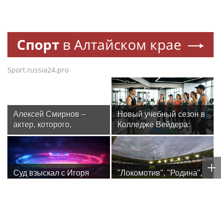
Спорт
в Алтайском крае
Sport.russia24.pro
Алексей Смирнов –
Новый учебный сезон в
актер, которого,
Колледже Вейдера:
надеюсь, еще не
стартовали очные
забыли
программы подготовки
фитнес-тренеров и
специалистов
Суд взыскал с Игоря
"Локомотив", "Родина",
индустрии здоровья
Акинфеева долги за
ЦСКА и "Коринтианс
коммунальные услуги
Паулиста" разыграют
UTLC CUP — 2026