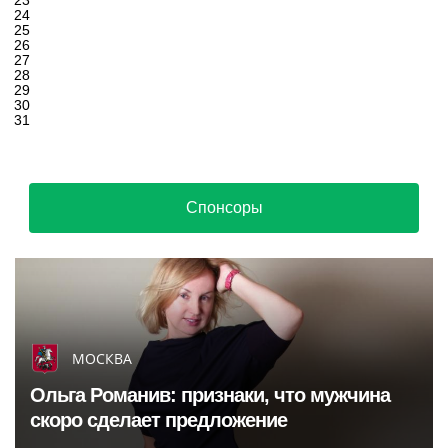
23
24
25
26
27
28
29
30
31
Спонсоры
МОСКВА
Ольга Романив: признаки, что мужчина
скоро сделает предложение