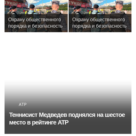
забыли
состязаниях,
приуроченных ко Дню
физкультурника
Охрану общественного
Охрану общественного
порядка и безопасность
порядка и безопасность
на футбольном матче в
на футбольном матче в
Москве обеспечила
Москве обеспечила
Росгвардия
Росгвардия (видео)
ATP
Теннисист Медведев поднялся на шестое
место в рейтинге ATP