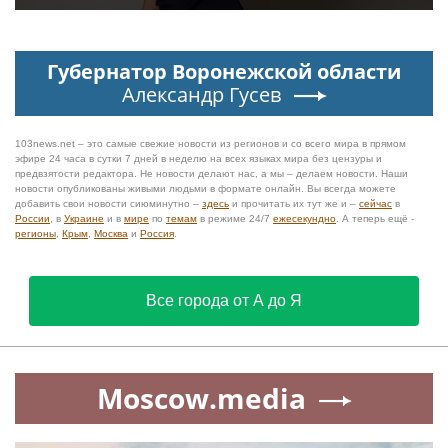
Губернатор Воронежской области
Александр Гусев
103news.net – это самые свежие новости из регионов и со всего мира в прямом
эфире 24 часа в сутки 7 дней в неделю на всех языках мира без цензуры и
предвзятости редактора. Не новости делают нас, а мы – делаем новости. Наши
новости опубликованы живыми людьми в формате онлайн. Вы всегда можете
добавить свои новости сиюминутно –
здесь
и прочитать их тут же и –
сейчас
в
России
, в
Украине
и в
мире
по
темам
в режиме 24/7
ежесекундно
. А теперь ещё -
регионы
,
Крым
,
Москва
и
Россия
.
Все города от А до Я
Moscow.media