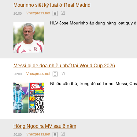
Mourinho siết kỷ luật ở Real Madrid
Vi
Vnexpress.net
20:00
HLV Jose Mourinho áp dụng hàng loạt quy địn
Messi bị đe dọa nhiều nhất tại World Cup 2026
Vi
Vnexpress.net
20:00
Nhiều cầu thủ, trong đó có Lionel Messi, Cri
Hồng Ngọc ra MV sau 6 năm
Vi
Vnexpress.net
20:00