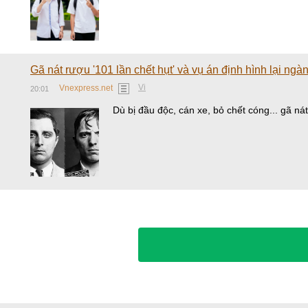
Gã nát rượu '101 lần chết hụt' và vụ án định hình lại ng
Vi
Vnexpress.net
20:01
Dù bị đầu độc, cán xe, bỏ chết cóng... gã ná