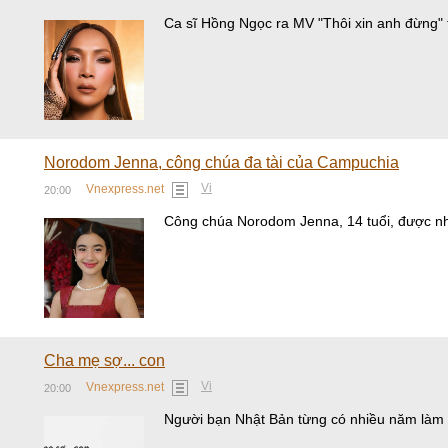
Ca sĩ Hồng Ngọc ra MV "Thôi xin anh đừng" th
Norodom Jenna, công chúa đa tài của Campuchia
Vi
Vnexpress.net
20:00
Công chúa Norodom Jenna, 14 tuổi, được nh
Cha mẹ sợ... con
Vi
Vnexpress.net
20:00
Người bạn Nhật Bản từng có nhiều năm làm việ