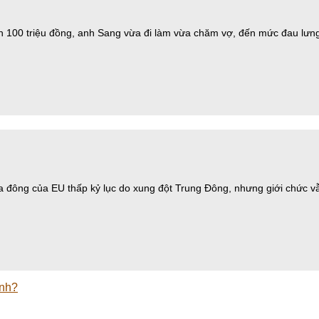
ần 100 triệu đồng, anh Sang vừa đi làm vừa chăm vợ, đến mức đau lưng
ùa đông của EU thấp kỷ lục do xung đột Trung Đông, nhưng giới chức v
inh?