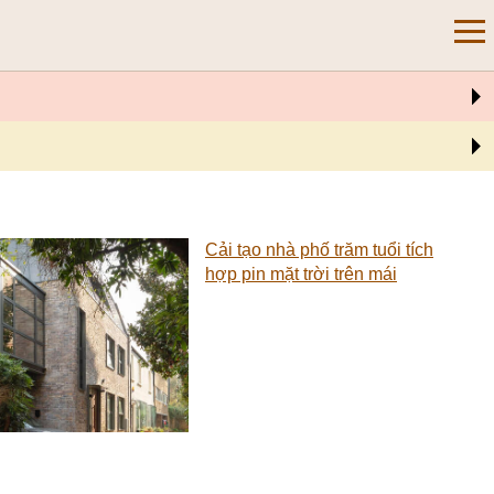
Cải tạo nhà phố trăm tuổi tích
hợp pin mặt trời trên mái