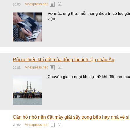
Vi
Vnexpress.net
20:03
Vợ mắc ung thư, mỗi tháng điều trị có lúc g
việc.
Rủi ro thiếu khí đốt mùa đông tái rình rập châu Âu
Vi
Vnexpress.net
20:03
Chuyên gia lo ngại khi dự trữ khí đốt cho m
Căn hộ nhỏ nên đặt máy giặt sấy trong bếp hay nhà vệ s
Vi
Vnexpress.net
20:02