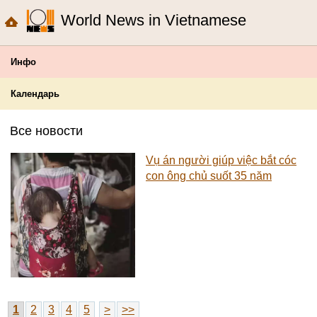
World News in Vietnamese
Инфо
Календарь
Все новости
Vụ án người giúp việc bắt cóc
con ông chủ suốt 35 năm
1
2
3
4
5
>
>>