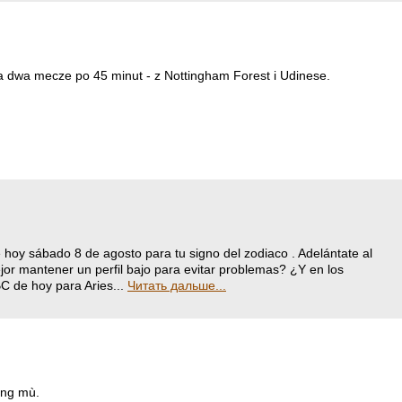
a dwa mecze po 45 minut - z Nottingham Forest i Udinese.
e hoy sábado 8 de agosto para tu signo del zodiaco . Adelántate al
or mantener un perfil bajo para evitar problemas? ¿Y en los
C de hoy para Aries...
Читать дальше...
ơng mù.