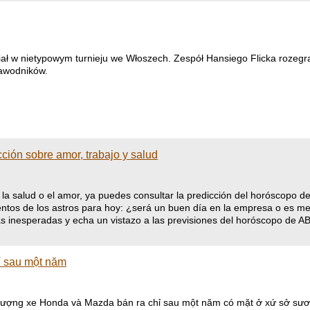
ał w nietypowym turnieju we Włoszech. Zespół Hansiego Flicka rozegr
zawodników.
ción sobre amor, trabajo y salud
, la salud o el amor, ya puedes consultar la predicción del horóscopo d
ntos de los astros para hoy: ¿será un buen día en la empresa o es mej
s inesperadas y echa un vistazo a las previsiones del horóscopo de AB
ỉ sau một năm
 lượng xe Honda và Mazda bán ra chỉ sau một năm có mặt ở xứ sở sư