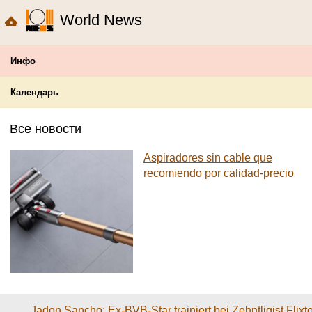
World News
Инфо
Календарь
Все новости
Aspiradores sin cable que
recomiendo por calidad-precio
Jadon Sancho: Ex-BVB-Star trainiert bei Zehntligist Flixt