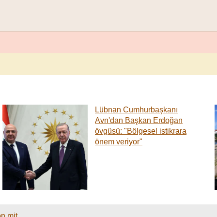
Lübnan Cumhurbaşkanı
Avn'dan Başkan Erdoğan
övgüsü: "Bölgesel istikrara
önem veriyor"
on mit