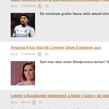
De
T-online.de
00:31
Ein einstmals großer Name steht aktuell ohn
Amanda Knox löst mit Comedy-Show Entsetzen aus
De
T-online.de
00:24
Darf man über einen Mordprozess lachen? Am
Lebrón y Augsburger sobreviven a Nieto y Sanz y se cita
Es
Abc.es
00:19