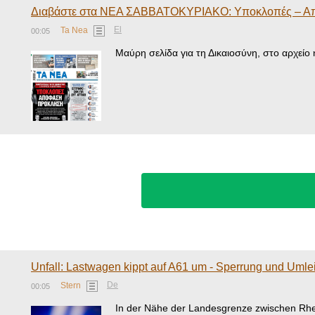
Διαβάστε στα ΝΕΑ ΣΑΒΒΑΤΟΚΥΡΙΑΚΟ: Υποκλοπές – Α
El
Ta Nea
00:05
Μαύρη σελίδα για τη Δικαιοσύνη, στο αρχείο 
Unfall: Lastwagen kippt auf A61 um - Sperrung und Umle
De
Stern
00:05
In der Nähe der Landesgrenze zwischen Rhein