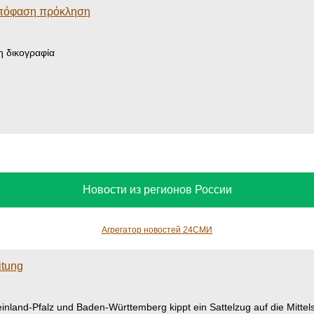
πόφαση πρόκληση
η δικογραφία
Новости из регионов России
Агрегатор новостей 24СМИ
itung
land-Pfalz und Baden-Württemberg kippt ein Sattelzug auf die Mittels