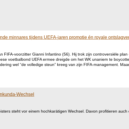
eende minnares tijdens UEFA-jaren promotie én royale ontslagve
FIFA-voorzitter Gianni Infantino (56). Hij trok zijn controversiële pl
pese voetbalbond UEFA ermee dreigde om het WK unaniem te boycotten
dering wel “de volledige steun” kreeg van zijn FIFA-management. Maar er
rankunda-Wechsel
sters steht vor einem hochkarätigen Wechsel. Davon profitieren auch 