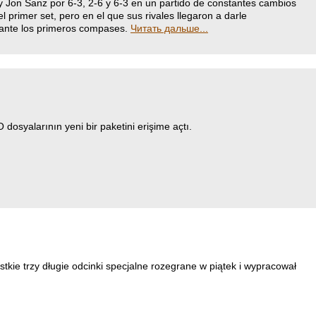
y Jon Sanz por 6-3, 2-6 y 6-3 en un partido de constantes cambios
 primer set, pero en el que sus rivales llegaron a darle
rante los primeros compases.
Читать дальше...
dosyalarının yeni bir paketini erişime açtı.
ie trzy długie odcinki specjalne rozegrane w piątek i wypracował