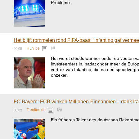
Probleme.
Het blijft rommelen rond FIFA-baas: “Infantino gaf verm
Nl
HLN.be
00:05
Het wordt steeds warmer onder de voeten van 
investeerders in, nadat onder meer de Euro
vertrek van Infantino, die na een spoedverga
onzeker.
FC Bayern: FCB winken Millionen-Einnahmen – dank I
De
T-online.de
00:02
Ein früheres Talent des deutschen Rekordmei