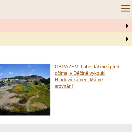
OBRAZEM: Labe dál mizí před
očima, v Děčíně vykoukl
Hladový kámen. Máme
srovnání