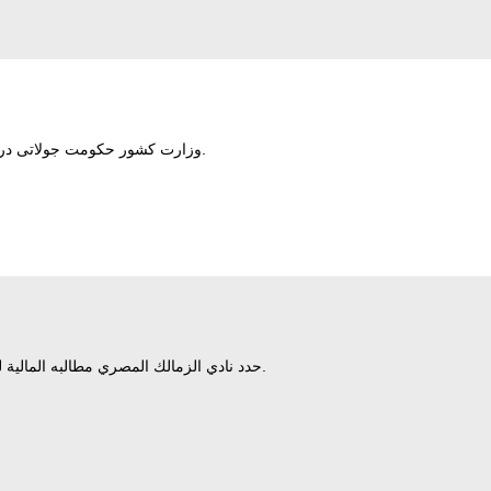
وزارت کشور حکومت جولاتی در سوریه اعلام کرد: دو عضو داعش را که قصد داشتند در منطقه سیده زینب در حومه دمشق بمب‌گذاری کنند از پای درآورده است.
حدد نادي الزمالك المصري مطالبه المالية للموافقة على الانتقال النهائي للاعبه البرازيلي خوان بيزيرا إلى صفوف شباب الأهلي الإماراتي خلال فترة الانتقالات الصيفية الحالية.