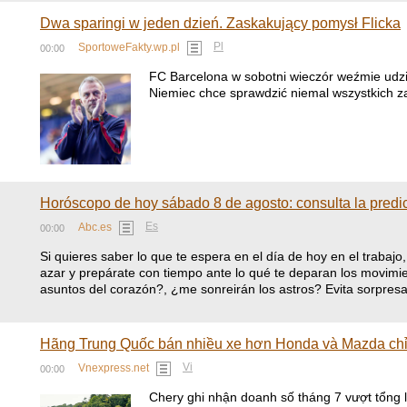
Dwa sparingi w jeden dzień. Zaskakujący pomysł Flicka
Pl
SportoweFakty.wp.pl
00:00
FC Barcelona w sobotni wieczór weźmie udzi
Niemiec chce sprawdzić niemal wszystkich 
Horóscopo de hoy sábado 8 de agosto: consulta la predic
Es
Abc.es
00:00
Si quieres saber lo que te espera en el día de hoy en el trabajo
azar y prepárate con tiempo ante lo qué te deparan los movimie
asuntos del corazón?, ¿me sonreirán los astros? Evita sorpresa
Hãng Trung Quốc bán nhiều xe hơn Honda và Mazda ch
Vi
Vnexpress.net
00:00
Chery ghi nhận doanh số tháng 7 vượt tổng