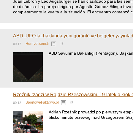
Juan Lebrón y Leo Augsburger se han clasificado para las semi
de dinámica. La pareja dirigida por Agustín Gómez Silingo tuvo q
completamente la vuelta a la situación. El encuentro comenzó
ABD, UFO'lar hakkında yeni görüntü ve belgeler yayınlad
Tr
Hurriyet.com.tr
00:17
ABD Savunma Bakanlığı (Pentagon), Başkan Don
Rzeźnik rządzi w Rajdzie Rzeszowskim. 19-latek o krok 
Pl
SportoweFakty.wp.pl
00:12
Adrian Rzeźnik prowadzi po pierwszym etapie
blisko minutę przewagi nad Grzegorzem Gr