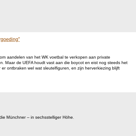
rgoeding”
an om aandelen van het WK voetbal te verkopen aan private
. Maar de UEFA houdt vast aan die boycot en eist nog steeds het
 ontbraken wel wat sleutelfiguren, en zijn herverkiezing blijft
die Münchner – in sechsstelliger Höhe.