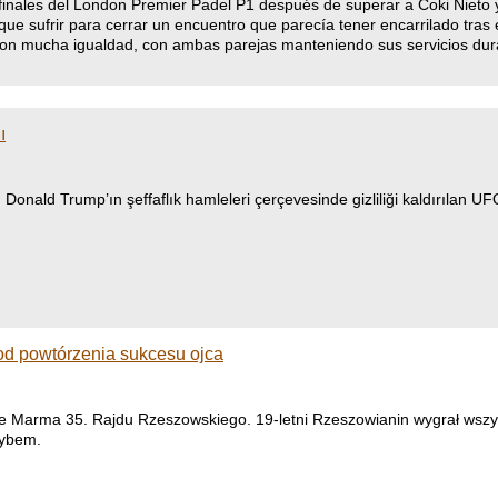
finales del London Premier Padel P1 después de superar a Coki Nieto 
ue sufrir para cerrar un encuentro que parecía tener encarrilado tras el
 con mucha igualdad, con ambas parejas manteniendo sus servicios du
ı
ald Trump’ın şeffaflık hamleleri çerçevesinde gizliliği kaldırılan UFO 
od powtórzenia sukcesu ojca
 Marma 35. Rajdu Rzeszowskiego. 19-letni Rzeszowianin wygrał wszystk
zybem.