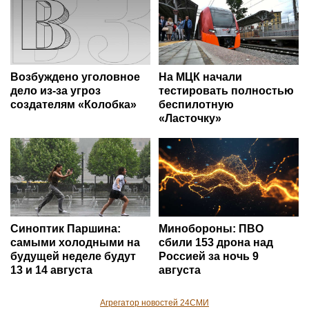
Возбуждено уголовное
На МЦК начали
дело из-за угроз
тестировать полностью
создателям «Колобка»
беспилотную
«Ласточку»
Синоптик Паршина:
Минобороны: ПВО
самыми холодными на
сбили 153 дрона над
будущей неделе будут
Россией за ночь 9
13 и 14 августа
августа
Агрегатор новостей 24СМИ