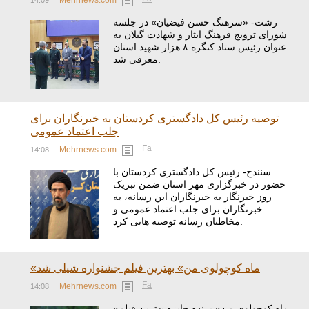
14:09
رشت- «سرهنگ حسن فیضیان» در جلسه
شورای ترویج فرهنگ ایثار و شهادت گیلان به
عنوان رئیس ستاد کنگره ۸ هزار شهید استان
معرفی شد.
توصیه رئیس کل دادگستری کردستان به خبرنگاران برای
جلب اعتماد عمومی
Fa
Mehrnews.com
14:08
سنندج- رئیس کل دادگستری کردستان با
حضور در خبرگزاری مهر استان ضمن تبریک
روز خبرنگار به خبرنگاران این رسانه، به
خبرنگاران برای جلب اعتماد عمومی و
مخاطبان رسانه توصیه هایی کرد.
«ماه کوچولوی من» بهترین فیلم جشنواره شیلی شد
Fa
Mehrnews.com
14:08
«ماه کوچولوی من» برنده جایزه بهترین فیلم