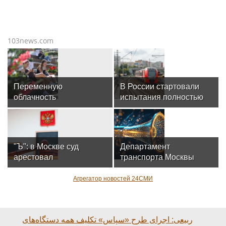
103news.com
Переменную
В России стартовали
облачность
испытания полностью
прогнозируют в Москве
беспилотного поезда
в воскресенье
«Ласточка»
"Ъ": в Москве суд
Департамент
арестовал
транспорта Москвы
гендиректоров
сообщил о задержке
производителя "Дрон
трамваев №6
Агрегатор новостей 24СМИ
Солюшнс"
ربیعی: اجرای طرح «سپاس» تکلیف همه دستگاه‌های