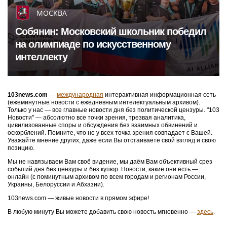
МОСКВА
Собянин: Московский школьник победил
на олимпиаде по искусственному
интеллекту
103news.com
—
международная
интерактивная информационная сеть
(ежеминутные новости с ежедневным интелектуальным архивом).
Только у нас — все главные новости дня без политической цензуры. "103
Новости" — абсолютно все точки зрения, трезвая аналитика,
цивилизованные споры и обсуждения без взаимных обвинений и
оскорблений. Помните, что не у всех точка зрения совпадает с Вашей.
Уважайте мнение других, даже если Вы отстаиваете свой взгляд и свою
позицию.
Мы не навязываем Вам своё видение, мы даём Вам объективный срез
событий дня без цензуры и без купюр. Новости, какие они есть —
онлайн (с поминутным архивом по всем городам и регионам России,
Украины, Белоруссии и Абхазии).
103news.com — живые новости в прямом эфире!
В любую минуту Вы можете добавить свою новость мгновенно —
здесь
.