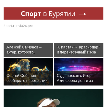
Спорт
в Бурятии
Sport.russia24.pro
Алексей Смирнов –
"Спартак" - "Краснодар"
актер, которого,
и перенесенный из-за
надеюсь, еще не
урагана матч. Стартует
забыли
3-й тур РПЛ
Сергей Собянин
Суд взыскал с Игоря
сообщил о перекрытии
Акинфеева долги за
дорог в Москве 8 и 9
коммунальные услуги
августа