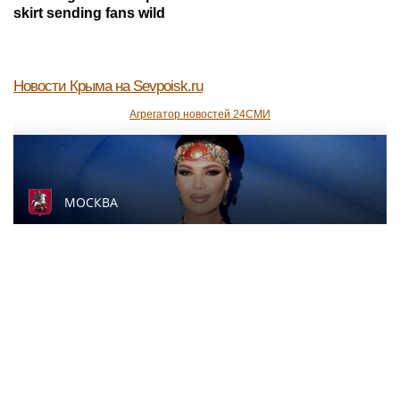
skirt sending fans wild
Новости Крыма
на Sevpoisk.ru
Агрегатор новостей 24СМИ
МОСКВА
Певица SYUZANNA (Сюзанна Грамагина):
как перестать волноваться и начать
говорить спокойно
Частные объявления в Гусиноозёрске, в
Бурятии и в России