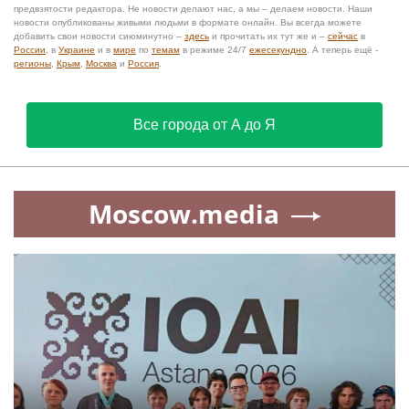
предвзятости редактора. Не новости делают нас, а мы – делаем новости. Наши
новости опубликованы живыми людьми в формате онлайн. Вы всегда можете
добавить свои новости сиюминутно –
здесь
и прочитать их тут же и –
сейчас
в
России
, в
Украине
и в
мире
по
темам
в режиме 24/7
ежесекундно
. А теперь ещё -
регионы
,
Крым
,
Москва
и
Россия
.
Все города от А до Я
Moscow.media