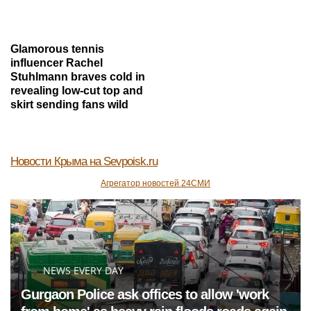
Glamorous tennis
influencer Rachel
Stuhlmann braves cold in
revealing low-cut top and
skirt sending fans wild
Новости Крыма
на Sevpoisk.ru
Агрегатор новостей 24СМИ
NEWS EVERY DAY
Gurgaon Police ask offices to allow 'work