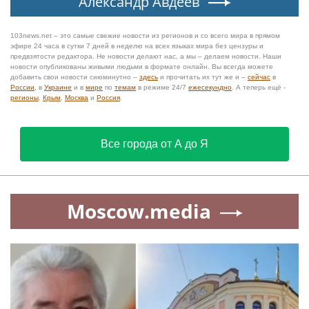
Александр Авдеев
103news.net – это самые свежие новости из регионов и со всего мира в прямом
эфире 24 часа в сутки 7 дней в неделю на всех языках мира без цензуры и
предвзятости редактора. Не новости делают нас, а мы – делаем новости. Наши
новости опубликованы живыми людьми в формате онлайн. Вы всегда можете
добавить свои новости сиюминутно –
здесь
и прочитать их тут же и –
сейчас
в
России
, в
Украине
и в
мире
по
темам
в режиме 24/7
ежесекундно
. А теперь ещё -
регионы
,
Крым
,
Москва
и
Россия
.
Все города от А до Я
Moscow.media