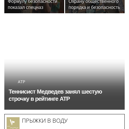
Формулу безопасности
Охрану общественного
показал спецназ
порядка и безопасность
Росгвардии юным
на футбольном матче в
динамовцам
Москве обеспечила
Свердловской области
Росгвардия (видео)
ATP
Теннисист Медведев занял шестую
строчку в рейтинге ATP
ПРЫЖКИ В ВОДУ