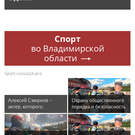
Спорт
во Владимирской
области
Sport.russia24.pro
Алексей Смирнов –
Охрану общественного
актер, которого,
порядка и безопасность
надеюсь, еще не
на футбольном матче в
забыли
Москве обеспечила
Росгвардия