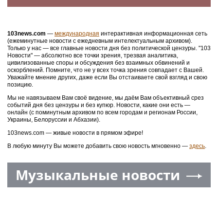
103news.com
—
международная
интерактивная информационная сеть
(ежеминутные новости с ежедневным интелектуальным архивом).
Только у нас — все главные новости дня без политической цензуры. "103
Новости" — абсолютно все точки зрения, трезвая аналитика,
цивилизованные споры и обсуждения без взаимных обвинений и
оскорблений. Помните, что не у всех точка зрения совпадает с Вашей.
Уважайте мнение других, даже если Вы отстаиваете свой взгляд и свою
позицию.
Мы не навязываем Вам своё видение, мы даём Вам объективный срез
событий дня без цензуры и без купюр. Новости, какие они есть —
онлайн (с поминутным архивом по всем городам и регионам России,
Украины, Белоруссии и Абхазии).
103news.com — живые новости в прямом эфире!
В любую минуту Вы можете добавить свою новость мгновенно —
здесь
.
Музыкальные новости