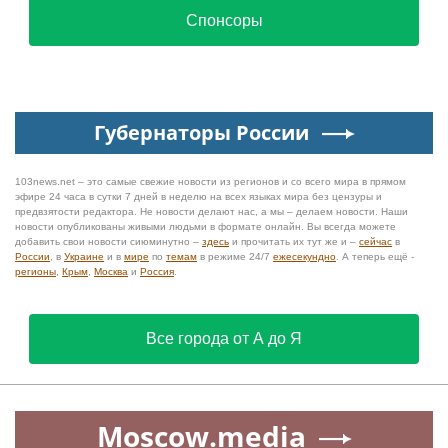
Спонсоры
Губернаторы России
103news.net – это самые свежие новости из регионов и со всего мира в прямом
эфире 24 часа в сутки 7 дней в неделю на всех языках мира без цензуры и
предвзятости редактора. Не новости делают нас, а мы – делаем новости. Наши
новости опубликованы живыми людьми в формате онлайн. Вы всегда можете
добавить свои новости сиюминутно –
здесь
и прочитать их тут же и –
сейчас
в
России
, в
Украине
и в
мире
по
темам
в режиме 24/7
ежесекундно
. А теперь ещё -
регионы
,
Крым
,
Москва
и
Россия
.
Все города от А до Я
Moscow.media