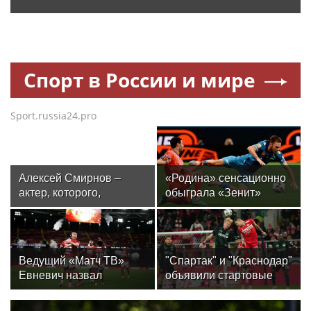
Спорт в России и мире
Sport.russia24.pro
Алексей Смирнов –
«Родина» сенсационно
актер, которого,
обыграла «Зенит»
надеюсь, еще не
и одержала первую
забыли
победу в РПЛ
Ведущий «Матч ТВ»
"Спартак" и "Краснодар"
Евневич назвал
объявили стартовые
«Спартак» фаворитом
составы на матч 3-го
матча с «Краснодаром»
тура РПЛ