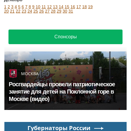
1
2
3
4
5
6
7
8
9
10
11
12
13
14
15
16
17
18
19
20
21
22
23
24
25
26
27
28
29
30
31
Спонсоры
МОСКВА
Росгвардейцы провели патриотическое
занятие для детей на Поклонной горе в
Москве (видео)
Губернаторы России