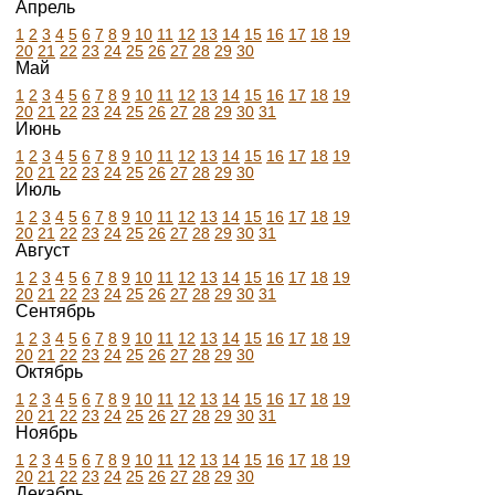
Апрель
1
2
3
4
5
6
7
8
9
10
11
12
13
14
15
16
17
18
19
20
21
22
23
24
25
26
27
28
29
30
Май
1
2
3
4
5
6
7
8
9
10
11
12
13
14
15
16
17
18
19
20
21
22
23
24
25
26
27
28
29
30
31
Июнь
1
2
3
4
5
6
7
8
9
10
11
12
13
14
15
16
17
18
19
20
21
22
23
24
25
26
27
28
29
30
Июль
1
2
3
4
5
6
7
8
9
10
11
12
13
14
15
16
17
18
19
20
21
22
23
24
25
26
27
28
29
30
31
Август
1
2
3
4
5
6
7
8
9
10
11
12
13
14
15
16
17
18
19
20
21
22
23
24
25
26
27
28
29
30
31
Сентябрь
1
2
3
4
5
6
7
8
9
10
11
12
13
14
15
16
17
18
19
20
21
22
23
24
25
26
27
28
29
30
Октябрь
1
2
3
4
5
6
7
8
9
10
11
12
13
14
15
16
17
18
19
20
21
22
23
24
25
26
27
28
29
30
31
Ноябрь
1
2
3
4
5
6
7
8
9
10
11
12
13
14
15
16
17
18
19
20
21
22
23
24
25
26
27
28
29
30
Декабрь