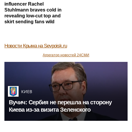
influencer Rachel
Stuhlmann braves cold in
revealing low-cut top and
skirt sending fans wild
Новости Крыма
на Sevpoisk.ru
Агрегатор новостей 24СМИ
КИЕВ
Вучич: Сербия не перешла на сторону
Киева из-за визита Зеленского