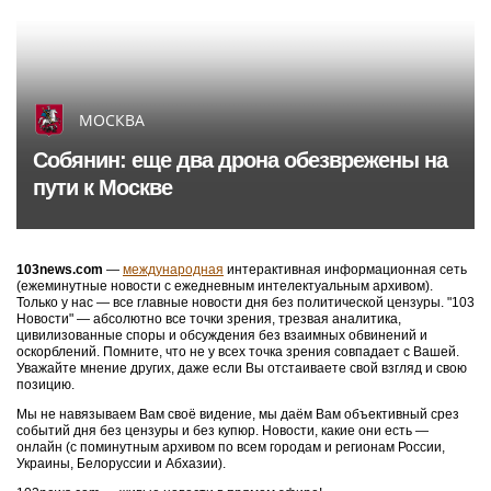
МОСКВА
Собянин: еще два дрона обезврежены на
пути к Москве
103news.com
—
международная
интерактивная информационная сеть
(ежеминутные новости с ежедневным интелектуальным архивом).
Только у нас — все главные новости дня без политической цензуры. "103
Новости" — абсолютно все точки зрения, трезвая аналитика,
цивилизованные споры и обсуждения без взаимных обвинений и
оскорблений. Помните, что не у всех точка зрения совпадает с Вашей.
Уважайте мнение других, даже если Вы отстаиваете свой взгляд и свою
позицию.
Мы не навязываем Вам своё видение, мы даём Вам объективный срез
событий дня без цензуры и без купюр. Новости, какие они есть —
онлайн (с поминутным архивом по всем городам и регионам России,
Украины, Белоруссии и Абхазии).