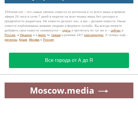
103news.net – это самые свежие новости из регионов и со всего мира в прямом
эфире 24 часа в сутки 7 дней в неделю на всех языках мира без цензуры и
предвзятости редактора. Не новости делают нас, а мы – делаем новости. Наши
новости опубликованы живыми людьми в формате онлайн. Вы всегда можете
добавить свои новости сиюминутно –
здесь
и прочитать их тут же и –
сейчас
в
России
, в
Украине
и в
мире
по
темам
в режиме 24/7
ежесекундно
. А теперь ещё -
регионы
,
Крым
,
Москва
и
Россия
.
Все города от А до Я
Moscow.media