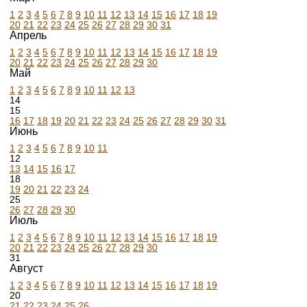
1
2
3
4
5
6
7
8
9
10
11
12
13
14
15
16
17
18
19
20
21
22
23
24
25
26
27
28
29
30
31
Апрель
1
2
3
4
5
6
7
8
9
10
11
12
13
14
15
16
17
18
19
20
21
22
23
24
25
26
27
28
29
30
Май
1
2
3
4
5
6
7
8
9
10
11
12
13
14
15
16
17
18
19
20
21
22
23
24
25
26
27
28
29
30
31
Июнь
1
2
3
4
5
6
7
8
9
10
11
12
13
14
15
16
17
18
19
20
21
22
23
24
25
26
27
28
29
30
Июль
1
2
3
4
5
6
7
8
9
10
11
12
13
14
15
16
17
18
19
20
21
22
23
24
25
26
27
28
29
30
31
Август
1
2
3
4
5
6
7
8
9
10
11
12
13
14
15
16
17
18
19
20
21
22
23
24
25
26