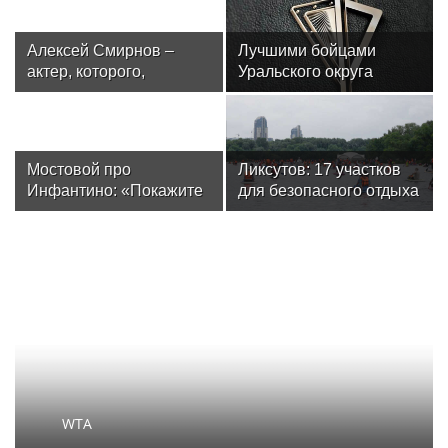
Алексей Смирнов –
Лучшими бойцами
актер, которого,
Уральского округа
надеюсь, еще не
Росгвардии стали
забыли
военнослужащие
озерского соединения
по охране важных
Мостовой про
Ликсутов: 17 участков
государственных
Инфантино: «Покажите
для безопасного отдыха
объектов
его фотографию на
и водного спорта
улицах Москвы до ЧМ!
определили в Москве
48 из 50 человек скажут,
что не знают, кто это.
Спросите у футбольных
людей – кто был до
Джанни? Я не помню»
WTA