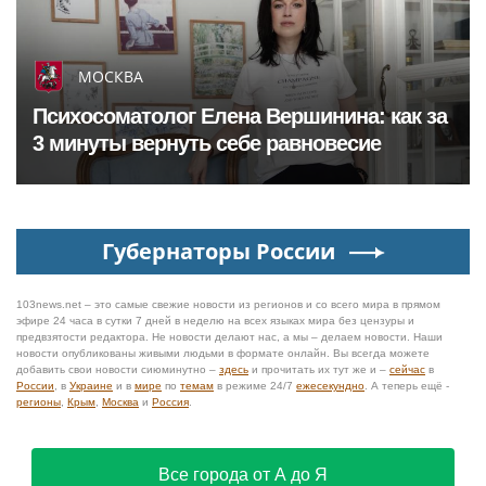
МОСКВА
Психосоматолог Елена Вершинина: как за
3 минуты вернуть себе равновесие
Губернаторы России
103news.net – это самые свежие новости из регионов и со всего мира в прямом
эфире 24 часа в сутки 7 дней в неделю на всех языках мира без цензуры и
предвзятости редактора. Не новости делают нас, а мы – делаем новости. Наши
новости опубликованы живыми людьми в формате онлайн. Вы всегда можете
добавить свои новости сиюминутно –
здесь
и прочитать их тут же и –
сейчас
в
России
, в
Украине
и в
мире
по
темам
в режиме 24/7
ежесекундно
. А теперь ещё -
регионы
,
Крым
,
Москва
и
Россия
.
Все города от А до Я