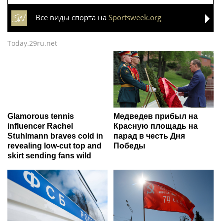
Все виды спорта на
Sportsweek.org
Today.29ru.net
Glamorous tennis
Медведев прибыл на
influencer Rachel
Красную площадь на
Stuhlmann braves cold in
парад в честь Дня
revealing low-cut top and
Победы
skirt sending fans wild