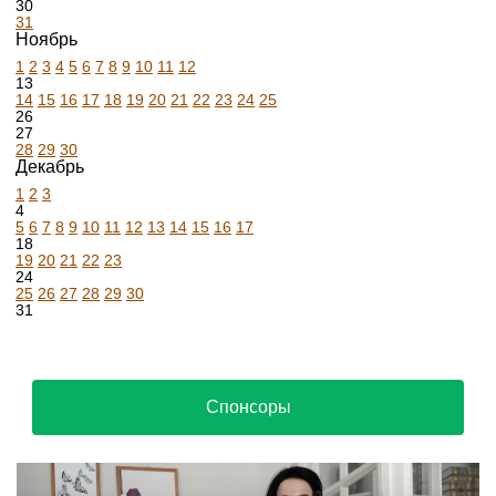
30
31
Ноябрь
1
2
3
4
5
6
7
8
9
10
11
12
13
14
15
16
17
18
19
20
21
22
23
24
25
26
27
28
29
30
Декабрь
1
2
3
4
5
6
7
8
9
10
11
12
13
14
15
16
17
18
19
20
21
22
23
24
25
26
27
28
29
30
31
Спонсоры