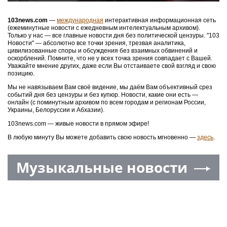
103news.com
—
международная
интерактивная информационная сеть
(ежеминутные новости с ежедневным интелектуальным архивом).
Только у нас — все главные новости дня без политической цензуры. "103
Новости" — абсолютно все точки зрения, трезвая аналитика,
цивилизованные споры и обсуждения без взаимных обвинений и
оскорблений. Помните, что не у всех точка зрения совпадает с Вашей.
Уважайте мнение других, даже если Вы отстаиваете свой взгляд и свою
позицию.
Мы не навязываем Вам своё видение, мы даём Вам объективный срез
событий дня без цензуры и без купюр. Новости, какие они есть —
онлайн (с поминутным архивом по всем городам и регионам России,
Украины, Белоруссии и Абхазии).
103news.com — живые новости в прямом эфире!
В любую минуту Вы можете добавить свою новость мгновенно —
здесь
.
Музыкальные новости