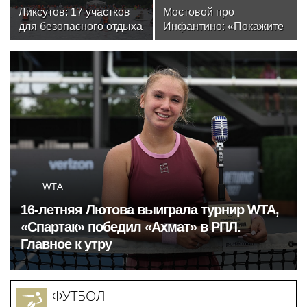
Ликсутов: 17 участков
Мостовой про
для безопасного отдыха
Инфантино: «Покажите
и водного спорта
его фотографию на
определили в Москве
улицах Москвы до ЧМ!
48 из 50 человек скажут,
что не знают, кто это.
Спросите у футбольных
людей – кто был до
Джанни? Я не помню»
WTA
16-летняя Лютова выиграла турнир WTA,
«Спартак» победил «Ахмат» в РПЛ.
Главное к утру
ФУТБОЛ