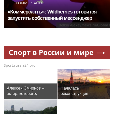
КОММЕРСАНТЪ
«Коммерсантъ»: Wildberries готовится
запустить собственный мессенджер
Спорт в России и мире
Sport.russia24.pro
Алексей Смирнов –
Началась
актер, которого,
реконструкция
надеюсь, еще не
спортивного комплекса
забыли
в Крылатском