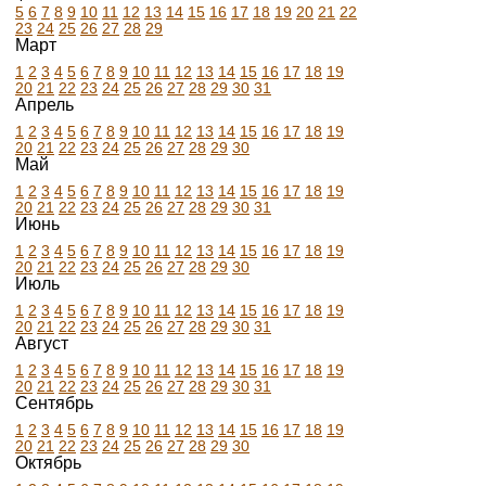
5
6
7
8
9
10
11
12
13
14
15
16
17
18
19
20
21
22
23
24
25
26
27
28
29
Март
1
2
3
4
5
6
7
8
9
10
11
12
13
14
15
16
17
18
19
20
21
22
23
24
25
26
27
28
29
30
31
Апрель
1
2
3
4
5
6
7
8
9
10
11
12
13
14
15
16
17
18
19
20
21
22
23
24
25
26
27
28
29
30
Май
1
2
3
4
5
6
7
8
9
10
11
12
13
14
15
16
17
18
19
20
21
22
23
24
25
26
27
28
29
30
31
Июнь
1
2
3
4
5
6
7
8
9
10
11
12
13
14
15
16
17
18
19
20
21
22
23
24
25
26
27
28
29
30
Июль
1
2
3
4
5
6
7
8
9
10
11
12
13
14
15
16
17
18
19
20
21
22
23
24
25
26
27
28
29
30
31
Август
1
2
3
4
5
6
7
8
9
10
11
12
13
14
15
16
17
18
19
20
21
22
23
24
25
26
27
28
29
30
31
Сентябрь
1
2
3
4
5
6
7
8
9
10
11
12
13
14
15
16
17
18
19
20
21
22
23
24
25
26
27
28
29
30
Октябрь