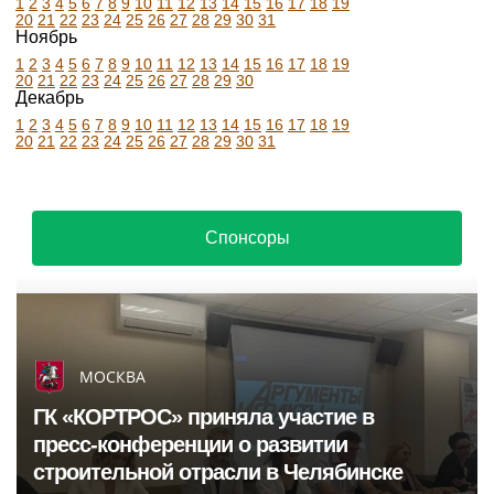
1
2
3
4
5
6
7
8
9
10
11
12
13
14
15
16
17
18
19
20
21
22
23
24
25
26
27
28
29
30
31
Ноябрь
1
2
3
4
5
6
7
8
9
10
11
12
13
14
15
16
17
18
19
20
21
22
23
24
25
26
27
28
29
30
Декабрь
1
2
3
4
5
6
7
8
9
10
11
12
13
14
15
16
17
18
19
20
21
22
23
24
25
26
27
28
29
30
31
Спонсоры
МОСКВА
ГК «КОРТРОС» приняла участие в
пресс‑конференции о развитии
строительной отрасли в Челябинске