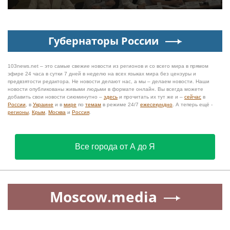
Губернаторы России
103news.net – это самые свежие новости из регионов и со всего мира в прямом
эфире 24 часа в сутки 7 дней в неделю на всех языках мира без цензуры и
предвзятости редактора. Не новости делают нас, а мы – делаем новости. Наши
новости опубликованы живыми людьми в формате онлайн. Вы всегда можете
добавить свои новости сиюминутно –
здесь
и прочитать их тут же и –
сейчас
в
России
, в
Украине
и в
мире
по
темам
в режиме 24/7
ежесекундно
. А теперь ещё -
регионы
,
Крым
,
Москва
и
Россия
.
Все города от А до Я
Moscow.media